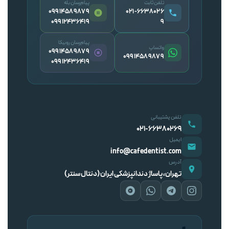
تلفن ثابت
پیام‌رسان بله
09914589879
۰۲۱-۶۶۳۸۰۲۶
09912436419
۹
پیام‌رسان روبیکا
واتساپ
09914589879
09914589879
09912436419
تلفن پشتیبانی
۰۲۱-۶۶۳۸۰۲۶۹
ایمیل
info@cafedentist.com
آدرس
تهران، پاساژ دندانپزشکی ایران (دنتال سنتر)