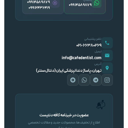
واتساپ
09914589879
09914589879
09912436419
تلفن پشتیبانی
۰۲۱-۶۶۳۸۰۲۶۹
ایمیل
info@cafedentist.com
آدرس
تهران، پاساژ دندانپزشکی ایران (دنتال سنتر)
📬
عضویت در خبرنامه کافه دنتیست
اطلاع از تخفیف‌ها، محصولات جدید و مقالات تخصصی