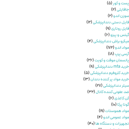
پست و کور
5
جافایلی
2
سوزن اندو
2
فایل دستی دندانپزشکی
12
فایل روتاری
9
گیتس و پیزو
6
میکرو براش دندانپزشکی
4
مواد اندو
172
آرسی پرپ
18
پانسمان موقت و کویت
26
خرید mta دندانپزشکی
9
خرید کلروفرم دندانپزشکی
5
خرید مواد پر کننده دندان
13
سیلر دندانپزشکی
27
ضد عفونی کننده کانال
32
کن کاغذی
6
گوتا پرکا
10
مواد هموستات
19
مواد عمومی اندو
4
تجهیزات و دستگاه ها
40