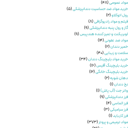
مواد عمومی
48
خرید مواد ضد حساسیت دندانپزشکی
5
رول اتوکلاو
2
فیلم و مواد رادیوگرافی
8
گاز و رول پنبه دندانپزشکی
9
لوبریکنت و تمیز کننده هندپیس
9
مواد ضد عفونی
14
خمیر دندان
2
سلامت و زیبایی
40
خريد مواد بليچينگ دندان
34
خرید بلیچینگ آفیس
16
خرید بلیچینگ خانگی
12
دهان شویه
2
نخ دندان
1
واتر جت (آب پاش)
1
فرز دندانپزشکی
9
فرز الماسی
4
فرز سرامیکی
3
فرز کارباید
1
مواد ترمیمی و پروتز
373