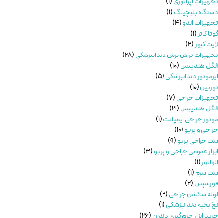
تجهیزات اپراتوری
1
دستگاه بلیچینگ
1
تجهیزات اندو
4
گوتا کاتر
1
لایت کیور
2
تجهیزات تراش برش دندانپزشکی
28
آنگل هندپیس
10
ایرموتور دندانپزشکی
5
توربین
10
تجهیزات جراحی
7
آنگل هندپیس
3
موتور جراحی ایمپلنت
1
جراحی و پریو
10
ست جراحی پریو
9
ابزار عمومی جراحی و پریو
3
الواتور
1
ست سرم
1
فورسپس
2
لوله ساکشن جراحی
2
نخ بخیه دندانپزشکی
1
خرید ابزار جرم گیری دندان
26