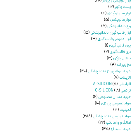
ابزار ترمیمی و پروتز
28
پست و کور
12
نوار سلولوئیدی
4
نوار ماتریکس
5
وج دندانپزشکی
5
ابزار قالب گیری دندانپزشکی
15
ابزار عمومی قالب گیری
3
پین قالب گیری
1
تری قالب گیری
2
دهان بازکن
3
نخ زیر لثه
4
خرید مواد پروتز دندانپزشکی
40
آلژینات
7
افزایشی A-SILICON
5
تراکمی C-SILICON
18
خرید دندان مصنوعی
2
مواد عمومی پروتزی
10
لمینیت
3
مواد ترمیمی دندانپزشکی
288
آمالگام و آمالکپ
22
خرید اسید اچ
45