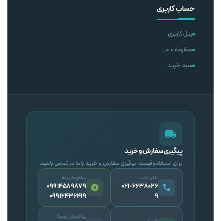
حساب کاربری
پنل کاربری
سفارشات من
سبد خرید
پیگیری سفارش و خرید
برای استعلام قیمت، پیگیری سفارش و خرید با ما در تماس باشید
تلفن ثابت
پیام‌رسان بله
09914589879
۰۲۱-۶۶۳۸۰۲۶
09912436419
۹
پیام‌رسان روبیکا