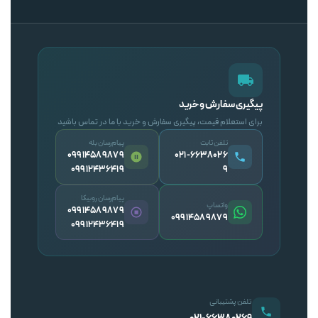
پیگیری سفارش و خرید
برای استعلام قیمت، پیگیری سفارش و خرید با ما در تماس باشید
تلفن ثابت
پیام‌رسان بله
09914589879
۰۲۱-۶۶۳۸۰۲۶
09912436419
۹
پیام‌رسان روبیکا
واتساپ
09914589879
09914589879
09912436419
تلفن پشتیبانی