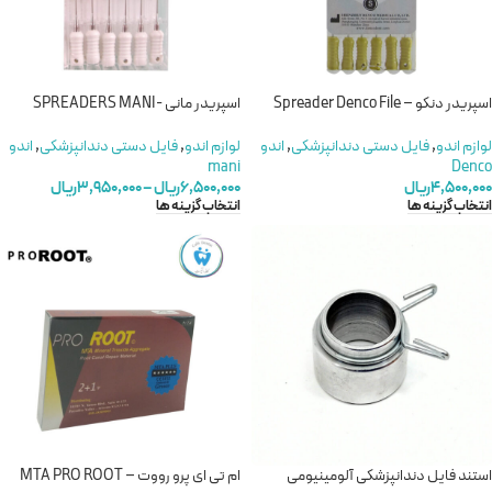
اسپریدر دنکو – Spreader Denco File
اسپریدر مانی -SPREADERS MANI
لوازم اندو
,
فایل دستی دندانپزشکی
,
اندو
لوازم اندو
,
فایل دستی دندانپزشکی
,
اندو
mani
Denco
۴,۵۰۰,۰۰۰
ریال
۶,۵۰۰,۰۰۰
ریال
–
۳,۹۵۰,۰۰۰
ریال
انتخاب گزینه ها
انتخاب گزینه ها
استند فایل دندانپزشکی آلومینیومی
ام تی ای پرو رووت – MTA PRO ROOT