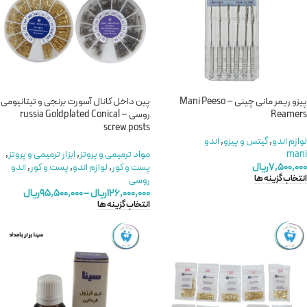
پیزو ریمر مانی چینی – Mani Peeso
پین داخل کانال آسورت برنجی و تیتانیومی
Reamers
روسی – russia Goldplated Conical
screw posts
لوازم اندو
,
گیتس و پیزو
,
اندو
mani
مواد ترمیمی و پروتز
,
ابزار ترمیمی و پروتز
,
۷,۵۰۰,۰۰۰
ریال
پست و کور
,
لوازم اندو
,
پست و کور
,
اندو
انتخاب گزینه ها
روسی
۱۲۶,۰۰۰,۰۰۰
ریال
–
۹۵,۵۰۰,۰۰۰
ریال
انتخاب گزینه ها