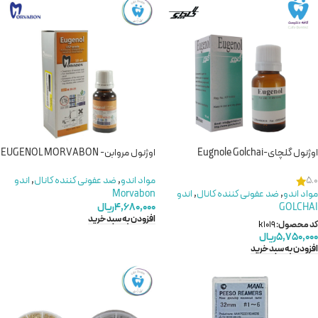
اوژنول گلچای-Eugnole Golchai
اوژنول مروابن- EUGENOL MORVABON
مواد اندو
,
ضد عفونی کننده کانال
,
اندو
5.0
مواد اندو
,
ضد عفونی کننده کانال
,
اندو
Morvabon
GOLCHAI
۴,۶۸۰,۰۰۰
ریال
افزودن به سبد خرید
کد محصول:
k1019
۵,۷۵۰,۰۰۰
ریال
افزودن به سبد خرید