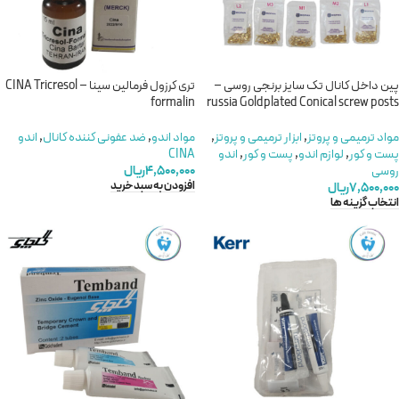
پین داخل کانال تک سایز برنجی روسی –
تری کرزول فرمالین سینا – CINA Tricresol
formalin
russia Goldplated Conical screw posts
مواد ترمیمی و پروتز
,
ابزار ترمیمی و پروتز
,
مواد اندو
,
ضد عفونی کننده کانال
,
اندو
پست و کور
,
لوازم اندو
,
پست و کور
,
اندو
CINA
روسی
۴,۵۰۰,۰۰۰
ریال
افزودن به سبد خرید
۷,۵۰۰,۰۰۰
ریال
انتخاب گزینه ها