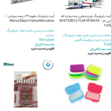
کیت بلیچینگ نوری مطبی سه بیماره اف
کیت بلیچینگ هوم 22 درصد مروابن –
جی ام – WHITENESS FGM HP MAXX
Morva Bleach Home Morvabon
35%
سلامت و زیبایی
,
خريد مواد بليچينگ
سلامت و زیبایی
,
خريد مواد بليچينگ
دندان
دندان
,
خرید بلیچینگ آفیس
Morvabon
FGM
۲۱,۰۰۰,۰۰۰
ریال
افزودن به سبد خرید
۸۲,۰۰۰,۰۰۰
ریال
افزودن به سبد خرید