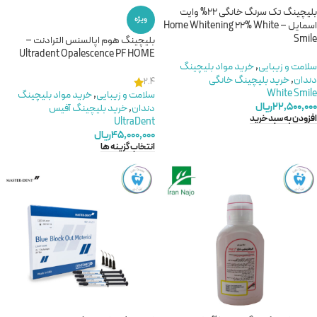
بلیچینگ تک سرنگ خانگی 22% وایت
ویژه
اسمایل – Home Whitening 22% White
Smile
بلیچینگ هوم اپالسنس الترادنت –
Ultradent Opalescence PF HOME
سلامت و زیبایی
,
خريد مواد بليچينگ
دندان
,
خرید بلیچینگ خانگی
2.4
White Smile
سلامت و زیبایی
,
خريد مواد بليچينگ
۲۲,۵۰۰,۰۰۰
ریال
دندان
,
خرید بلیچینگ آفیس
افزودن به سبد خرید
UltraDent
۴۵,۰۰۰,۰۰۰
ریال
انتخاب گزینه ها