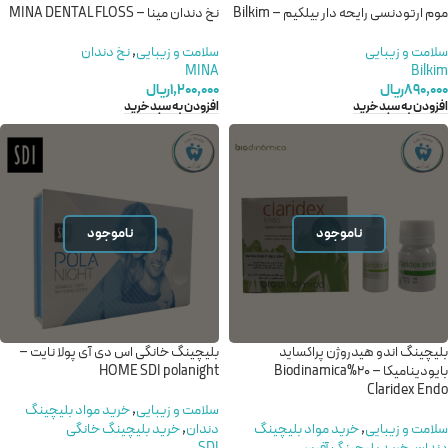
موم ارتودنسی رایحه دار بیلکیم – Bilkim
نخ دندان مینا – MINA DENTAL FLOSS
سلامت و زیبایی
سلامت و زیبایی
,
نخ دندان
MINA
Bilkim
۸۹۰,۰۰۰
ریال
۱,۲۰۰,۰۰۰
ریال
افزودن به سبد خرید
افزودن به سبد خرید
ناموجود
ناموجود
بلیچینگ اندو هیدروژن پراکساید
بلیچینگ خانگی اس دی آی پولا نایت –
بایودینامیکا – 20%Biodinamica
HOME SDI polanight
Claridex Endo
سلامت و زیبایی
,
خريد مواد بليچينگ
سلامت و زیبایی
,
خريد مواد بليچينگ
دندان
,
خرید بلیچینگ خانگی