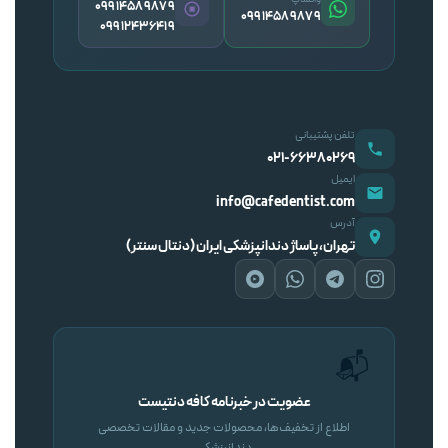
09914589879
09914589879
09912436419
تلفن پشتیبانی
۰۲۱-۶۶۳۸۰۲۶۹
ایمیل
info@cafedentist.com
آدرس
تهران، پاساژ دندانپزشکی ایران (دنتال سنتر)
📬
عضویت در خبرنامه کافه دنتیست
اطلاع از تخفیف‌ها، محصولات جدید و مقالات تخصصی
دندانپزشکی