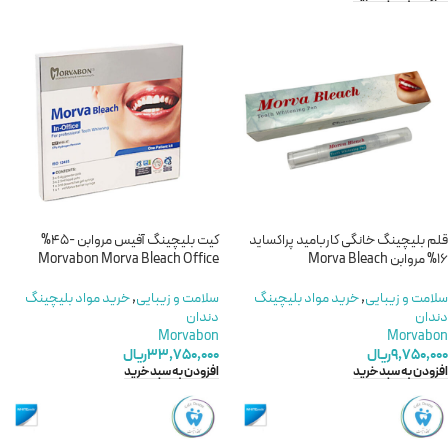
قلم بلیچینگ خانگی کاربامید پراکساید
کیت بلیچینگ آفیس مروابن -45%
16% مروابن Morva Bleach
Morvabon Morva Bleach Office
سلامت و زیبایی
,
خريد مواد بليچينگ
سلامت و زیبایی
,
خريد مواد بليچينگ
دندان
دندان
Morvabon
Morvabon
۹,۷۵۰,۰۰۰
ریال
۳۳,۷۵۰,۰۰۰
ریال
افزودن به سبد خرید
افزودن به سبد خرید