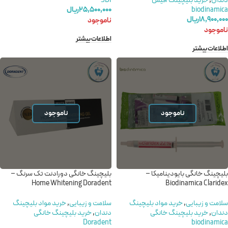
دندان
,
خرید بلیچینگ آفیس
SDI
biodinamica
۲۵,۵۰۰,۰۰۰
ریال
۱۸,۹۰۰,۰۰۰
ریال
ناموجود
ناموجود
اطلاعات بیشتر
اطلاعات بیشتر
ناموجود
ناموجود
بلیچینگ خانگی بایودینامیکا –
بلیچینگ خانگی دورادنت تک سرنگ –
Home Whitening Doradent
Biodinamica Claridex
سلامت و زیبایی
,
خريد مواد بليچينگ
سلامت و زیبایی
,
خريد مواد بليچينگ
دندان
,
خرید بلیچینگ خانگی
دندان
,
خرید بلیچینگ خانگی
Doradent
biodinamica