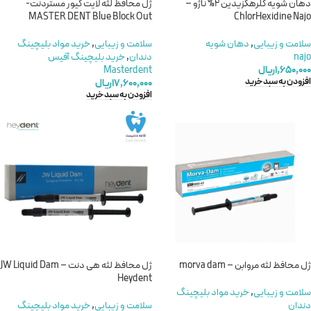
دهان شویه کلرهگزیدین 2% ناژو –
ژل محافظ لثه لایت کیور مستردنت-
MASTER DENT Blue Block Out
ChlorHexidine Najo
سلامت و زیبایی
,
دهان شویه
سلامت و زیبایی
,
خريد مواد بليچينگ
najo
دندان
,
خرید بلیچینگ آفیس
۱,۶۵۰,۰۰۰
ریال
Masterdent
افزودن به سبد خرید
۱۷,۶۰۰,۰۰۰
ریال
افزودن به سبد خرید
ژل محافظ لثه مروابن – morva dam
ژل محافظ لثه هی دنت – JW Liquid Dam
Heydent
سلامت و زیبایی
,
خريد مواد بليچينگ
دندان
سلامت و زیبایی
,
خريد مواد بليچينگ