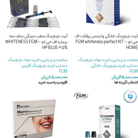
کیت بلیچینگ خانگی وایتنس پرفکت اف
کیت بلیچینگ مطب سرنگی سلف سه
جی ام – FGM whiteness perfect KIT
بیماره اف جی ام – WHITENESS FGM
HP BLUE 35%
HOME
سلامت و زیبایی
,
خريد مواد بليچينگ
سلامت و زیبایی
,
خريد مواد بليچينگ
دندان
,
خرید بلیچینگ خانگی
دندان
,
خرید بلیچینگ آفیس
FGM
FGM
۴۵,۰۰۰,۰۰۰
ریال
۸۵,۰۰۰,۰۰۰
ریال
انتخاب گزینه ها
افزودن به سبد خرید