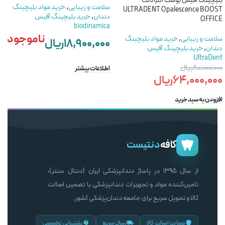
بلیچینگ آفیس بوست الترادنت-
سلامت و زیبایی
,
خريد مواد بليچينگ
ULTRADENT Opalescence BOOST
دندان
,
خرید بلیچینگ آفیس
OFFICE
biodinamica
ناموجود
سلامت و زیبایی
,
خريد مواد بليچينگ
۱۸,۹۰۰,۰۰۰
ریال
دندان
,
خرید بلیچینگ آفیس
UltraDent
۸۰,۰۰۰,۰۰۰
ریال
اطلاعات بیشتر
۶۴,۰۰۰,۰۰۰
ریال
افزودن به سبد خرید
کافه
دنتیست
از سال ۱۳۹۵ در پاساژ دندانپزشکی ایران (دنتال سنتر)،
تامین‌کننده مواد و تجهیزات دندانپزشکی با تضمین اصالت
کالا و تحویل سریع برای جامعه دندان‌پزشکی کشور.
ضمانت اصالت کالا
ارسال سریع
پشتیبانی تخصصی