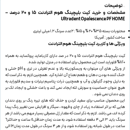
توضیحات
مشخصات و خرید
کیت بلیچینگ هوم الترادنت 15 و 20 درصد –
Ultradent Opalescence PF HOME
محتویات بسته 35% 20 % و 15% : 2عدد سرنگ 1.2 میلی لیتری
ساخت کشور : آمریکا
ویژگی ها و کاربرد
کیت بلیچینگ هوم الترادنت
کیت بلیچینگ هوم الترادنت 15 و 20 در صد دارای کارباماید پروکساید به همراه
11/0% فلوراید است این محصول برای استفاده در منزل تولید شده.
از ویژگی های آن میتوان به ویسکوزیته بالا و عدم لغزش در تری و pH خنثی و
خنک کننده بودن دهان و طعم نعناع آن اشاره کرد .همچنین لازم به ذکر است که
به دلیل وجود گلیکول و آب و همچنین ذرات پتاسیم نیترات و سدیم فلوراید به
هیچ عنوان حساسیت و سوزش لثه ایجاد نمی کند و باعث خشکی و ایجاد لک بر
روی دندان نمی شود .
این محصول مناسب برای سفید کردن و حذف لکه های تیره رنگ بر روی دندان
هایی که بر اثر استفاده زیاد از چای و قهوه ، سیگار و افزایش سن تغییر رنگ پیدا
کرده اند، می باشد. لازم به ذکر است که مقدار ژل مصرفی بسیار مهم می باشد از هر
سرنگ باید 3 الی 4 دفعه استفاده شود به مدت زمان حداقل٤ ساعت و حداکثر٦
ساعت در طول شبانه روز استفاده شود و از هر 4 سرنگ در طول مدت زمان12 الی