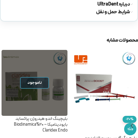
درباره UltraDent
شرایط حمل و نقل
محصولات مشابه
ناموجود
بلیچینگ اندو هیدروژن پراکساید
-20%
بایودینامیکا – 20%Biodinamica
ویژه
Claridex Endo