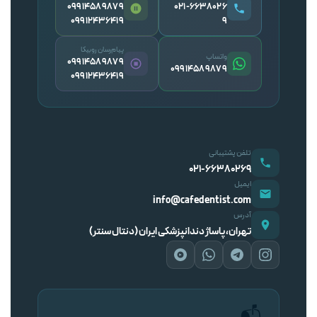
09914589879
۰۲۱-۶۶۳۸۰۲۶
09912436419
۹
پیام‌رسان روبیکا
واتساپ
09914589879
09914589879
09912436419
تلفن پشتیبانی
۰۲۱-۶۶۳۸۰۲۶۹
ایمیل
info@cafedentist.com
آدرس
تهران، پاساژ دندانپزشکی ایران (دنتال سنتر)