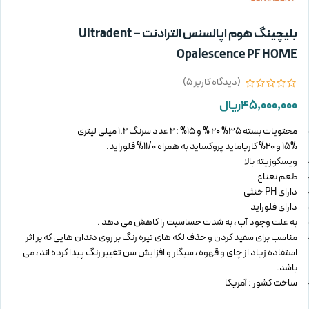
بلیچینگ هوم اپالسنس الترادنت – Ultradent
Opalescence PF HOME
(دیدگاه کاربر
5
)
۴۵,۰۰۰,۰۰۰
ریال
محتویات بسته 35% 20 % و 15% : 2 عدد سرنگ 1.2 میلی لیتری
15% و 20% کارباماید پروکساید به همراه 11/0% فلوراید.
ویسکوزیته بالا
طعم نعناع
دارای PH خنثی
دارای فلوراید
به علت وجود آب ، به شدت حساسیت را کاهش می دهد .
مناسب برای سفید کردن و حذف لکه های تیره رنگ بر روی دندان هایی که بر اثر
استفاده زیاد از چای و قهوه ، سیگار و افزایش سن تغییر رنگ پیدا کرده اند ، می
باشد.
ساخت کشور : آمریکا