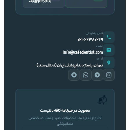
09912436419
تلفن پشتیبانی
۰۲۱-۶۶۳۸۰۲۶۹
ایمیل
info@cafedentist.com
آدرس
تهران، پاساژ دندانپزشکی ایران (دنتال سنتر)
📬
عضویت در خبرنامه کافه دنتیست
اطلاع از تخفیف‌ها، محصولات جدید و مقالات تخصصی
دندانپزشکی