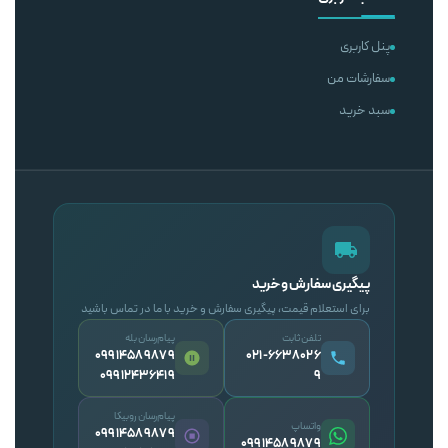
پنل کاربری
سفارشات من
سبد خرید
پیگیری سفارش و خرید
برای استعلام قیمت، پیگیری سفارش و خرید با ما در تماس باشید
تلفن ثابت
پیام‌رسان بله
09914589879
۰۲۱-۶۶۳۸۰۲۶
09912436419
۹
پیام‌رسان روبیکا
واتساپ
09914589879
09914589879