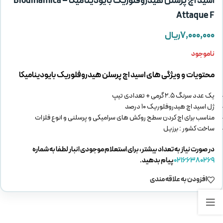
اسید اچ پرسلن هیدروفلوریک بایودینامیکا – Biodinamica
Attaque F
۷,۰۰۰,۰۰۰
ریال
ناموجود
محتویات و ویژگی های اسید اچ پرسلن هیدروفلوریک بایودینامیکا
یک عدد سرنگ 2.5 گرمی + تعدادی تیپ
ژل اسید اچ هیدروفلوریک 10 درصد
مناسب برای اچ کردن سطح روکش های سرامیکی و پرسلنی و انوع فلزات
ساخت کشور : برزیل
در صورت نیاز به تعداد بیشتر، برای استعلام موجودی انبار لطفا به شماره
02166380269
پیام بدهید.
افزودن به علاقه مندی