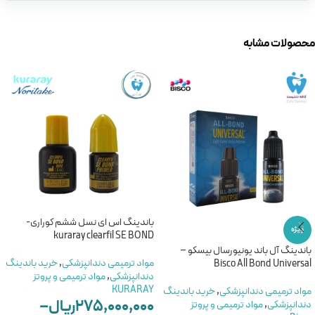
محصولات مشابه
باندینگ اس ای نسل ششم کوراری-
ویژه
kuraray clearfil SE BOND
باندینگ آل باند یونیورسال بیسکو –
مواد ترمیمی دندانپزشکی
,
خرید باندینگ
Bisco All Bond Universal
دندانپزشکی
,
مواد ترمیمی و پروتز
KURARAY
مواد ترمیمی دندانپزشکی
,
خرید باندینگ
۲۷۵,۰۰۰,۰۰۰
ریال
–
دندانپزشکی
,
مواد ترمیمی و پروتز