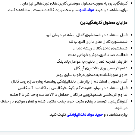
کلرهگزیدین به صورت محلول موضعی کاربردهای غیردهانی نیز دارد.
برای مشاهده و خرید
مواد اندو
سایر محصولات کافه دنتیست را مشاهده کنید.
مزایای محلول کلرهگزیدین
قابل استفاده در شستشوی کانال ریشه در درمان انرو
شستشوی کانال های دارای التهاب لثه
شستشوی داخل کانال ریشه دندان
فعالیت ضد باکتری موثر و طولانی مدت
افزایش قدرت اتصال دنتین به عوامل باندینگ
عدم اثر سمی روی بافت پری آپیکال
حاوی سورفکتانت به منظور مرطوب سازی بهتر
آسان نمودن استفاده از ابزار های دندانپزشکی بواسطه روان سازی روت کانال
قابل استفاده در موارد عفونت آنتروکوک فوکالیس و یا کاندیدا آلبیکانس
تداوم اثربخشی ضدمیکروبی در کانال حداقل تا 72 ساعت و حداکثر تا 2 هفته
کلرهگزیدین توسط بارهای مثبت خود جذب دنتین شده و نقش موثری در حذف کولون
می‌شود.
برای مشاهده و
خرید مواد دندانپزشکی
کلیک کنید.