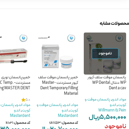
محصولات مشابه
ناموجود
پانسمان موقت سلف کیور
خمیر پانسمان موقت سلف
خمیرپانسمان نوری
WP دنتال WP Dental
کیور مستردنت -Master
مستردنت-LC Temp
ling MASTER DENT
Dent Temporary Filling
Dent a cav
Material
مواد اندو
,
پانسمان موقت و
5.0
کویت
,
اندو
مواد اندو
,
پانسمان موقت و
مواد اندو
,
پانسمان 
Willmann & Pein
کویت
,
اندو
کویت
,
اندو
۵,۵۰۰,۰۰۰
ریال
Masterdent
Masterdent
کد محصول:
sk7513
کد محصول:
k1021
ناموجود