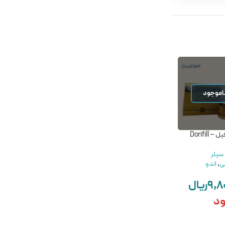
اموجود
ناموجود
ناموجود
Dorifill
سیلر روت کانال پی دی
سیلررزینی بیوفیل مدیسپت
-MEDICEPT BIOFILL
ROOT CANAL CEMENT
PD
سیلر
ی
,
اندو
مواد اندو
,
سیلر
مواد اندو
,
سیلر
دندانپزشکی
,
اندو
۹,۸
ریال
دندانپزشکی
,
اندو
MEDICEPT
PD
ناموجود
ود
۱۸,۵۰۰,۰۰۰
ریال
ناموجود