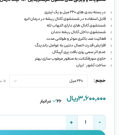
در بسته بندی های 220 میل و یک لیتری
قابل استفاده در شستشوی کانال ریشه در درمان انرو
شستشوی کانال های دارای التهاب لثه
شستشوی داخل کانال ریشه دندان
فعالیت ضد باکتری موثر و طولانی مدت
افزایش قدرت اتصال دنتین به عوامل باندینگ
عدم اثر سمی روی بافت پری آپیکال
حاوی سورفکتانت به منظور مرطوب سازی بهتر
ساخت کشور : ایران
حجم
ص
۳,۶۰۰,۰۰۰
ریال
26 در انبار