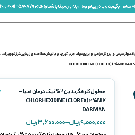
0
تماس بگیرید و یا در پیام رسان بله و روبیکا با شماره های 09914589879 و 09912436419 در ارتباط باشید
اندو
ترمیمی و پروتز
جراحی و پریو
مواد جرم گیری و پالیش
سلامت و زیبایی
فرز
تجهیزات و
N
محلول کلرهگزیدین 2% نیک درمان آسیا –
CHLORHEXIDINE (CLOREX) 2%NIK
DARMAN
۹,۰۰۰,۰۰۰
ریال
–
۳,۶۰۰,۰۰۰
ریال
محتویات و ویژگی های محلول کلرهگزیدین 2% نیک درمان آسیا