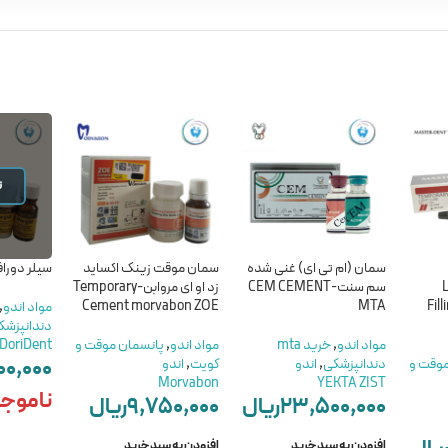
ن
سمان (ام تی ای) غنی شده
سمان موقت زینک اکساید
سیلر دورافیل – 
.
سم سنت-CEM CEMENT
زد او ای مروابن-Temporary
Cement morvabon ZOE
MTA
Fil
مواد اندو
,
دندانپزشک
مواد اندو
,
خرید mta
مواد اندو
,
پانسمان موقت و
DoriDent
۰۰,۰۰۰
موقت و
دندانپزشکی
,
اندو
کویت
,
اندو
Morvabon
YEKTA ZIST
ناموج
۲۳,۵۰۰,۰۰۰
ریال
۹,۷۵۰,۰۰۰
ریال
افزودن به سبد خرید
افزودن به سبد خرید