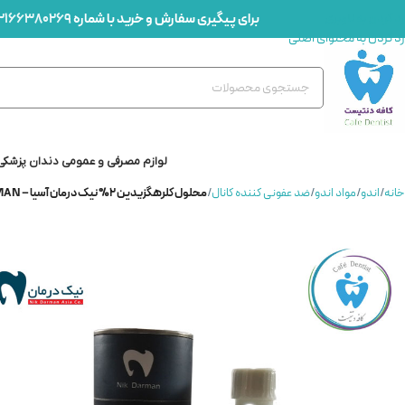
برای پیگیری سفارش و خرید با شماره
2166380269
رد کردن به ناوبری
رد کردن به محتوای اصلی
لوازم مصرفی و عمومی دندان پزشکی
خانه
/
اندو
/
مواد اندو
/
ضد عفونی کننده کانال
/
محلول کلرهگزیدین 2% نیک درمان آسیا – CHLORHEXIDINE (CLOREX) 2%NIK DARMAN