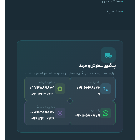
سفارشات من
سبد خرید
پیگیری سفارش و خرید
برای استعلام قیمت، پیگیری سفارش و خرید با ما در تماس باشید
تلفن ثابت
پیام‌رسان بله
09914589879
۰۲۱-۶۶۳۸۰۲۶
09912436419
۹
پیام‌رسان روبیکا
واتساپ
09914589879
09914589879
09912436419