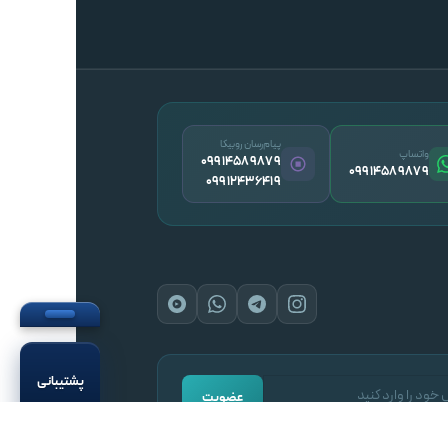
پیام‌رسان روبیکا
واتساپ
09914589879
09914589879
09912436419
پشتیبانی
عضویت