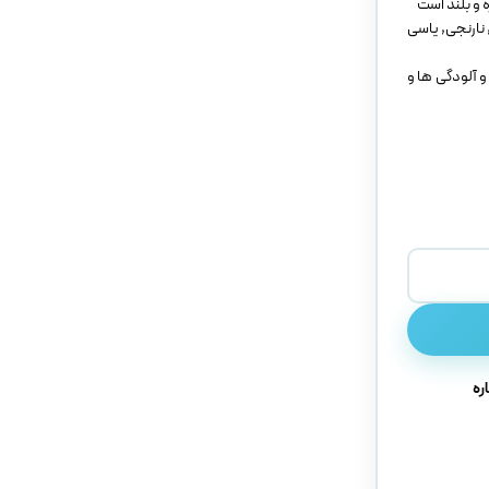
 و بلند است
 نارنجی, یاسی
 آلودگی ها و
ره