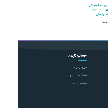
SeptiCidine
لوازم عمومی دندانپزشکی
,
می دندانپزشکی
,
ست رابردم
,
خرید لوازم
,
خرید لوازم
مصرفی دندانپزشکی
مواد عمومی
,
مواد ضد
انپزشکی
KOSHAFARIN
عفونی
,
خرید لوازم مصرفی
۸۰۰,۰۰۰
ریال
دندانپزشکی
ه ها
BEHBAHAN
ناموجود
۹۵۰,۰۰۰
ریال
ناموجود
اطلاعات بیشتر
اطلاعات بیشتر
حساب کاربری
پنل کاربری
سفارشات من
سبد خرید