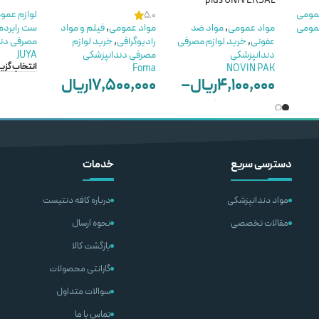
plus UNIVERSAL
عمومی
لوازم عمو
5.0
عمومی
مواد عمومی
,
مواد ضد
مواد عمومی
,
فیلم و مواد
ست رابردم
عفونی
,
خرید لوازم مصرفی
رادیوگرافی
,
خرید لوازم
مصرفی دند
دندانپزشکی
مصرفی دندانپزشکی
JUYA
انتخاب گزین
Foma
NOVIN PAK
۴,۱۰۰,۰۰۰
ریال
–
۱۷,۵۰۰,۰۰۰
ریال
۲,۸۰۰,۰۰۰
ریال
ناموجود
انتخاب گزینه ها
اطلاعات بیشتر
دسترسی سریع
خدمات
مواد دندانپزشکی
درباره کافه دنتیست
مقالات تخصصی
نحوه ارسال
بازگشت کالا
گارانتی محصولات
سوالات متداول
تماس با ما