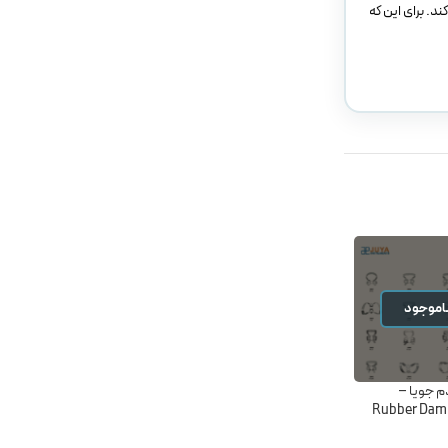
د. برای این که
اموجود
ناموجود
ناموجود
م جویا –
کلمپ رابردم کوشا -Rubber
محلول ضدعفونی کننده
Rubber Dam
Dam CLAMPS KUSHA
دست سپتی سیدین
(آسپتین) – ASEPTINE