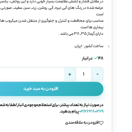
در مقابل فشار و کشش مقاومت بسیار خوبی دارد و این روکش ، یکسره
عرضه شده در رنگ های آبی تیره, آبی روشن, زرد, سبز, سفید, صورتی,
است
مناسب برای محافظت و کنترل و جلوگیری از منتقل شدن میکروب ها و
بیماری ها است
دارای گرماژ 35, 38 می باشد .
ساخت کشور : ایران
48 در انبار
افزودن به سبد خرید
در صورت نیاز به تعداد بیشتر، برای استعلام موجودی انبار لطفا به شما
02166380269
پیام بدهید.
افزودن به علاقه مندی