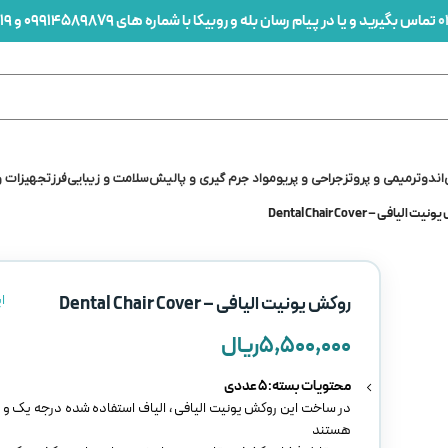
0
تماس بگیرید و یا در پیام رسان بله و روبیکا با شماره های 09914589879 و 09912436419 در ارتباط باشید
اندو
ترمیمی و پروتز
جراحی و پریو
مواد جرم گیری و پالیش
سلامت و زیبایی
فرز
تجهیزات و
 الیافی – Dental Chair Cover
ا
روکش یونیت الیافی – Dental Chair Cover
۵,۵۰۰,۰۰۰
ریال
محتویات بسته: 5 عددی
در ساخت این روکش یونیت الیافی ، الیاف استفاده شده درجه یک و ب
هستند