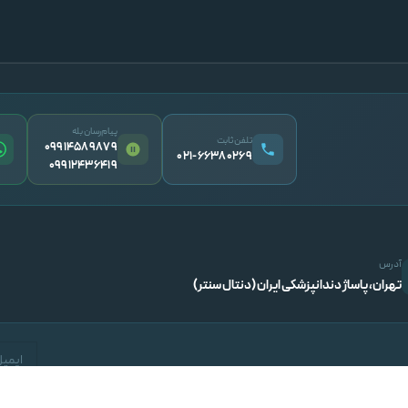
پیام‌رسان بله
تلفن ثابت
09914589879
۰۲۱-۶۶۳۸۰۲۶۹
09912436419
آدرس
تهران، پاساژ دندانپزشکی ایران (دنتال سنتر)