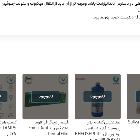
حتی در دسترس دندانپزشک باشد ومهم تر از آن باید از انتقال میکروب و عفونت جلوگیری کن
.
 کافه دنتیست خریداری نمایید.
ناموجود
ناموجود
ن
سرساکشن کاسپین – Saliva
ضدعفونی کننده ابزار
فیلم رادیوگرافی فوما
کلمپ رابرد
ریوسپت آی دی پلاس
دنتیکس- Foma Dentix
 CLAMPS
یونیورسال- RHEOSEPT ID
Dental Film
JUYA