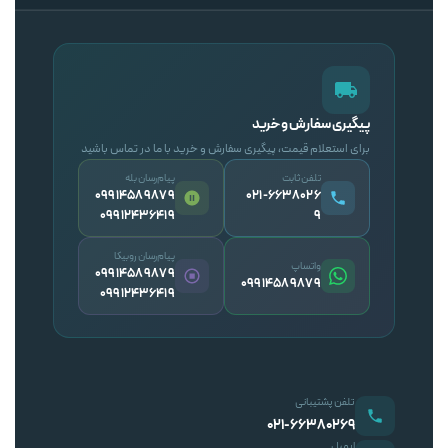
پیگیری سفارش و خرید
برای استعلام قیمت، پیگیری سفارش و خرید با ما در تماس باشید
تلفن ثابت
پیام‌رسان بله
09914589879
۰۲۱-۶۶۳۸۰۲۶
09912436419
۹
پیام‌رسان روبیکا
واتساپ
09914589879
09914589879
09912436419
تلفن پشتیبانی
۰۲۱-۶۶۳۸۰۲۶۹
ایمیل