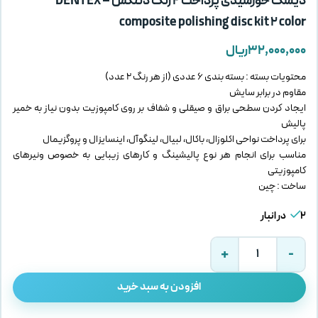
دیسک خورشیدی پرداخت 2 رنگ دنتکس – DENTEX
composite polishing disc kit 2 color
۳۲,۰۰۰,۰۰۰
ریال
محتویات بسته : بسته بندی 6 عددی (از هر رنگ 2 عدد)
مقاوم در برابر سایش
ایجاد کردن سطحی براق و صیقلی و شفاف بر روی کامپوزیت بدون نیاز به خمیر
پالیش
برای پرداخت نواحی اکلوزال، باکال، لبیال، لینگوآل، اینسایزال و پروگزیمال
مناسب برای انجام هر نوع پالیشینگ و کارهای زیبایی به خصوص ونیرهای
کامپوزیتی
ساخت : چین
2 در انبار
افزودن به سبد خرید