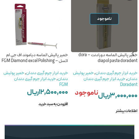
ناموجود
خمیر پالیش الماسه دورادنت – dora
خمیر پالیش الماسه دیاموند اف جی ام
diapol paste doradent
اکسل – FGM Diamond excel Polishing
خرید ابزار جرم گیری دندان
,
خمیر پولیش
خرید ابزار جرم گیری دندان
,
خمیر پولیش
دندان
,
خرید ابزار جرم گیری دندان
دندان
,
خرید ابزار جرم گیری دندان
FGM
Doradent
۱۲,۵۰۰,۰۰۰
ریال
ناموجود
۳,۰۰۰,۰۰۰
ریال
افزودن به سبد خرید
اطلاعات بیشتر