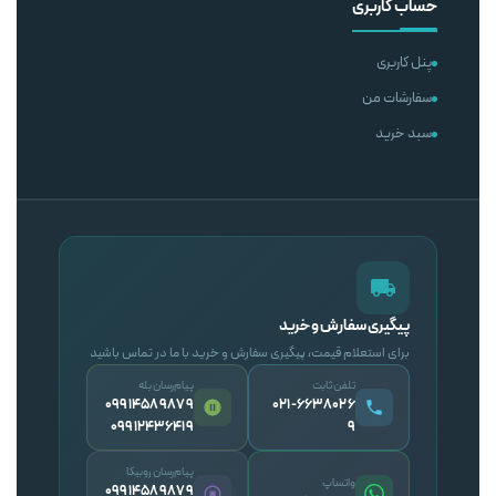
حساب کاربری
پنل کاربری
سفارشات من
سبد خرید
پیگیری سفارش و خرید
برای استعلام قیمت، پیگیری سفارش و خرید با ما در تماس باشید
تلفن ثابت
پیام‌رسان بله
09914589879
۰۲۱-۶۶۳۸۰۲۶
09912436419
۹
پیام‌رسان روبیکا
واتساپ
09914589879