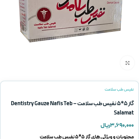
بزرگنمایی تصویر
نفیس طب سلامت
گاز 5*5 نفیس طب سلامت – Dentistry Gauze Nafis Teb
Salamat
۳,۶۹۰,۰۰۰
ریال
محتویات و ویژگی های گاز 5*5 نفیس طب سلامت