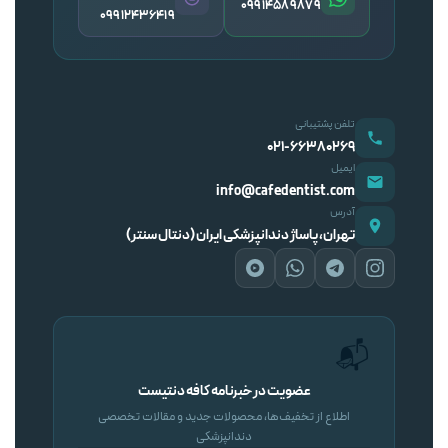
09914589879
09912436419
تلفن پشتیبانی
۰۲۱-۶۶۳۸۰۲۶۹
ایمیل
info@cafedentist.com
آدرس
تهران، پاساژ دندانپزشکی ایران (دنتال سنتر)
📬
عضویت در خبرنامه کافه دنتیست
اطلاع از تخفیف‌ها، محصولات جدید و مقالات تخصصی
دندانپزشکی