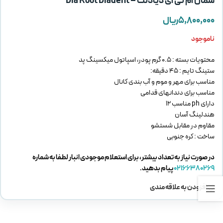
سمان ام تی ای دیادنت – Dia Root Diadent
۵,۸۰۰,۰۰۰
ریال
ناموجود
محتویات بسته : 0.5 گرم پودر، اسپاتول میکسینگ پد
ستینگ تایم : 45 دقیقه:
مناسب برای مهر و موم و آب بندی کانال
مناسب برای دندانهای قدامی
دارای ph مناسب 12
هندلینگ آسان
مقاوم در مقابل شستشو
ساخت : کره جنوبی
در صورت نیاز به تعداد بیشتر، برای استعلام موجودی انبار لطفا به شماره
02166380269
پیام بدهید.
افزودن به علاقه مندی