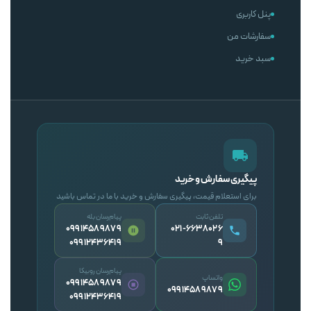
پنل کاربری
سفارشات من
سبد خرید
پیگیری سفارش و خرید
برای استعلام قیمت، پیگیری سفارش و خرید با ما در تماس باشید
تلفن ثابت
پیام‌رسان بله
09914589879
۰۲۱-۶۶۳۸۰۲۶
09912436419
۹
پیام‌رسان روبیکا
واتساپ
09914589879
09914589879
09912436419