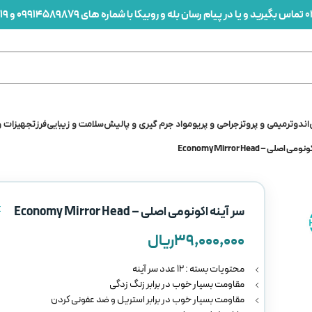
0
تماس بگیرید و یا در پیام رسان بله و روبیکا با شماره های 09914589879 و 09912436419 در ارتباط باشید
اندو
ترمیمی و پروتز
جراحی و پریو
مواد جرم گیری و پالیش
سلامت و زیبایی
فرز
تجهیزات و
اصلی – Economy Mirror Head
t
سر آینه اکونومی اصلی – Economy Mirror Head
۳۹,۰۰۰,۰۰۰
ریال
محتویات بسته : 12 عدد سر آینه
مقاومت بسیار خوب در برابر زنگ زدگی
مقاومت بسیار خوب در برابر استریل و ضد عفونی کردن