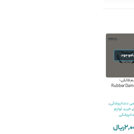
اموجود
ناموجود
م فالکن-
گاز طبی 5*5 کاوه – Gauze
محلول ضدعفونی کننده
Rubber Dam
KAVEH 5*5
دست سپتی سیدین
(آسپتین) – ASEPTINE
SeptiCidine
مواد عمومی
,
گاز و رول پنبه
می دندانپزشکی
,
دندانپزشکی
,
خرید لوازم
,
خرید لوازم
مصرفی دندانپزشکی
مواد عمومی
,
مواد ضد
انپزشکی
KAVEH
عفونی
,
خرید لوازم مصرفی
۹,۵۰۰,۰۰۰
ریال
دندانپزشکی
۲,۰
ریال
BEHBAHAN
۹۵۰,۰۰۰
ریال
افزودن به سبد خرید