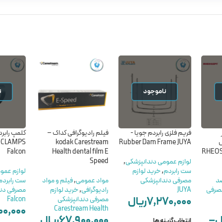
ناموجود
ن
فریم فلزی رابردم جویا -
فیلم رادیوگرافی کداک –
کلمپ رابرد
س
Rubber Dam Frame JUYA
kodak Carestream
 CLAMPS
RHEOSEPT ID
Health dental film E
Falcon
Speed
لوازم عمومی دندانپزشکی
,
ست رابردم
,
خرید لوازم
لوازم عمو
ضد
مصرفی دندانپزشکی
مواد عمومی
,
فیلم و مواد
ست رابردم
مصرفی
JUYA
رادیوگرافی
,
خرید لوازم
مصرفی دند
۷,۲۷۰,۰۰۰
ریال
مصرفی دندانپزشکی
Falcon
۰۰,۰۰۰
Carestream Health
ل
–
۶۷,۹۰۰,۰۰۰
ریال
انتخاب گزینه ها