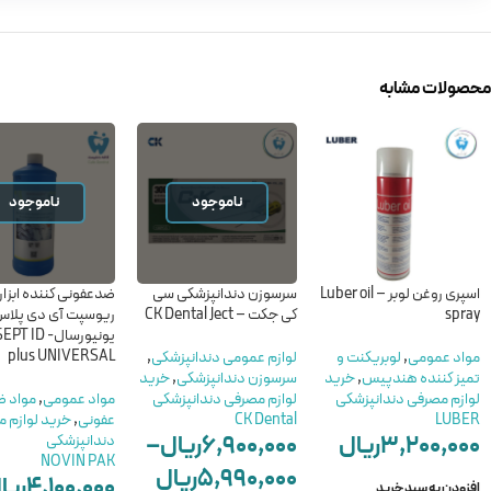
محصولات مشابه
ناموجود
ناموجود
اسپری روغن لوبر – Luber oil
سرسوزن دندانپزشکی سی
ضدعفونی کننده ابزار
spray
کی جکت – CK Dental Ject
ریوسپت آی دی پلا
یونیورسال- 
plus UNIVERSAL
مواد عمومی
,
لوبریکنت و
لوازم عمومی دندانپزشکی
,
تمیز کننده هندپیس
,
خرید
سرسوزن دندانپزشکی
,
خرید
لوازم مصرفی دندانپزشکی
لوازم مصرفی دندانپزشکی
مواد عمومی
,
مواد 
LUBER
CK Dental
عفونی
,
خرید لوازم 
۳,۲۰۰,۰۰۰
ریال
۶,۹۰۰,۰۰۰
ریال
–
دندانپزشکی
NOVIN PAK
۵,۹۹۰,۰۰۰
ریال
۴,۱۰۰,۰۰۰
ریا
افزودن به سبد خرید