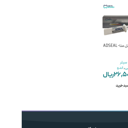
ناموجود
سیلر ادسیل متا- ADSEAL
سیلر بیس رزینی دیادنت -
سیلر دورافیل – Dorifill
DIADENT DIA-PROSEAL
مواد اندو
,
سیلر
سیلر
مواد اندو
,
سیلر
دندانپزشکی
,
اندو
ی
,
اندو
دندانپزشکی
,
اندو
DoriDent
۲۶,۵
ریال
۹,۸۰۰,۰۰۰
ریال
DIADENT
۲۸,۵۰۰,۰۰۰
ریال
ناموجود
سبد خرید
افزودن به سبد خرید
اطلاعات بیشتر