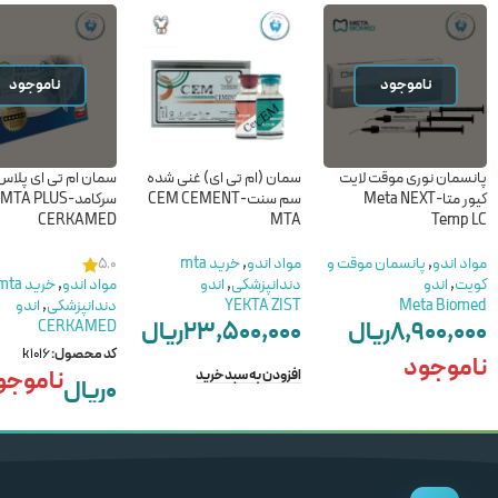
ناموجود
ناموجود
پانسمان نوری موقت لایت
سمان (ام تی ای) غنی شده
سمان ام تی ای پلاس
کیور متا-Meta NEXT
سم سنت-CEM CEMENT
سرکامد-MTA PLUS
CERKAMED
MTA
Temp LC
مواد اندو
,
پانسمان موقت و
مواد اندو
,
خرید mta
5.0
کویت
,
اندو
دندانپزشکی
,
اندو
مواد اندو
,
خرید ta
Meta Biomed
YEKTA ZIST
دندانپزشکی
,
اندو
۸,۹۰۰,۰۰۰
ریال
۲۳,۵۰۰,۰۰۰
ریال
CERKAMED
کد محصول:
k1016
ناموجود
ناموجو
افزودن به سبد خرید
۰
ریال
اطلاعات بیشتر
اطلاعات بیشتر