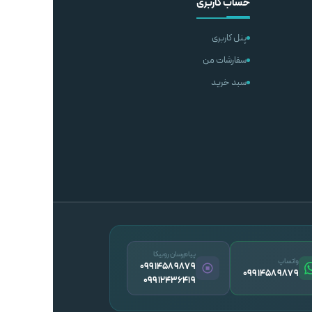
حساب کاربری
پنل کاربری
سفارشات من
سبد خرید
پیام‌رسان روبیکا
واتساپ
09914589879
09914589879
09912436419