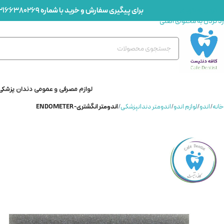
برای پیگیری سفارش و خرید با شماره
2166380269
رد کردن به ناوبری
رد کردن به محتوای اصلی
لوازم مصرفی و عمومی دندان پزشکی
خانه
/
اندو
/
لوازم اندو
/
اندومتر دندانپزشکی
/
اندومتر انگشتری-ENDOMETER