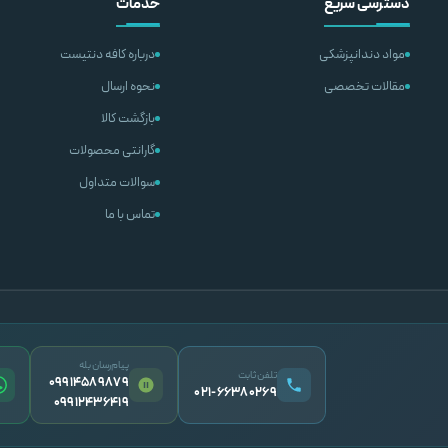
دسترسی سریع
خدمات
مواد دندانپزشکی
درباره کافه دنتیست
مقالات تخصصی
نحوه ارسال
بازگشت کالا
گارانتی محصولات
سوالات متداول
تماس با ما
پیام‌رسان بله
تلفن ثابت
09914589879
۰۲۱-۶۶۳۸۰۲۶۹
09912436419