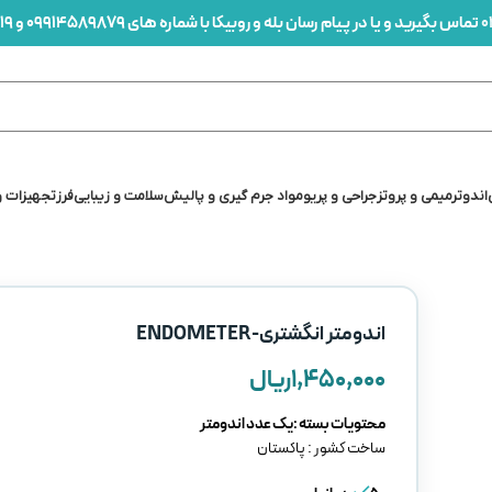
0
تماس بگیرید و یا در پیام رسان بله و روبیکا با شماره های 09914589879 و 09912436419 در ارتباط باشید
اندو
ترمیمی و پروتز
جراحی و پریو
مواد جرم گیری و پالیش
سلامت و زیبایی
فرز
تجهیزات و
اندومتر انگشتری-ENDOMETER
۱,۴۵۰,۰۰۰
ریال
محتویات بسته :یک عدد اندومتر
ساخت کشور : پاکستان