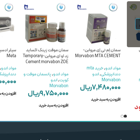
سمان اِم تی اِی مروابن-
سمان موقت زینک اکساید
Morvabon MTA CEMENT
زد او ای مروابن-Temporary
Meta
Cement morvabon ZOE
مواد اندو
,
خرید mta
مواد اندو
,
دندانپزشکی
,
اندو
مواد اندو
,
پانسمان موقت و
دندانپزشک
۰۰,۰۰۰
m
Morvabon
کویت
,
اندو
۷,۴۸۰,۰۰۰
ریال
Morvabon
۹,۷۵۰,۰۰۰
ریال
افزودن به 
افزودن به سبد خرید
د
افزودن به سبد خرید