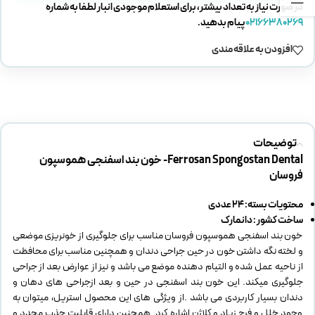
در صورت نیاز به تعداد بیشتر، برای استعلام موجودی انبار لطفا به شماره
02166380269
پیام بدهید.
افزودن به علاقه مندی
توضیحات
Ferrosan Spongostan Dental- خون بند اسفنجی هموسپون
فروسان
محتویات بسته: 24 عددی
ساخت کشور : دانمارک
خون بند اسفنجی هموسپون فروسان مناسب برای جلوگیری از خونریزی موضعی
و لخته نگه داشتن خون در حین جراحی دندان و همچنین مناسب برای محافظت
از ناحیه عمل شده و التیام دهنده موضع می باشد و نیز از عوارض بعد از جراحی
جلوگیری میکند. این خون بند اسفنجی در حین و بعد ازجراحی های دهان و
دندان بسیار کاربردی می باشد .از ویژگی های این محصول استریل، میتوان به
وجود خلل و فرج زیاد و کلاژن اشاره کرد. همچنین دارای قابلیت جذب مجدد و