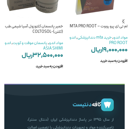
ام تی ای پرو رووت – MTA PRO ROOT
خمیر پانسمان کلتوزول آسیا شیمی طب
(کلتن)-COLTOSOL
مواد اندو
,
خرید mta دندانپزشکی
,
اندو
PRO ROOT
مواد اندو
,
پانسمان موقت و کویت
,
اندو
۱۹,۰۰۰,۰۰۰
ریال
ASIA SHIMI
۳۲,۵۰۰,۰۰۰
ریال
افزودن به سبد خرید
افزودن به سبد خرید
کافه
دنتیست
از سال ۱۳۹۵ در پاساژ دندانپزشکی ایران (دنتال سنتر)،
تامین‌کننده مواد و تجهیزات دندانپزشکی با تضمین اصالت