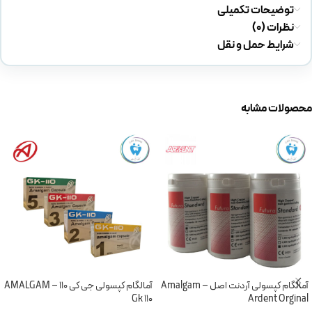
توضیحات تکمیلی
نظرات (0)
شرایط حمل و نقل
محصولات مشابه
آمالگام کپسولی آردنت اصل – Amalgam
آمالگام کپسولی جی کی 110 – AMALGAM
Gk 110
Ardent Orginal