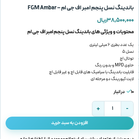
باندینگ نسل پنجم امبر اف جی ام – FGM Ambar
۳۸,۵۰۰,۰۰۰
ریال
محتویات و ویژگی های باندینگ نسل پنجم امبر اف جی ام
یک عدد بطری 6 میلی لیتری
نسل 5
توتال اچ
حاوی MPD و بدون رنگ
قابلیت باندینگ با سرامیک های قابل اچ و غیر قابل اچ
لایت کیورینگ دو مرحله ای
10 در انبار
افزودن به سبد خرید