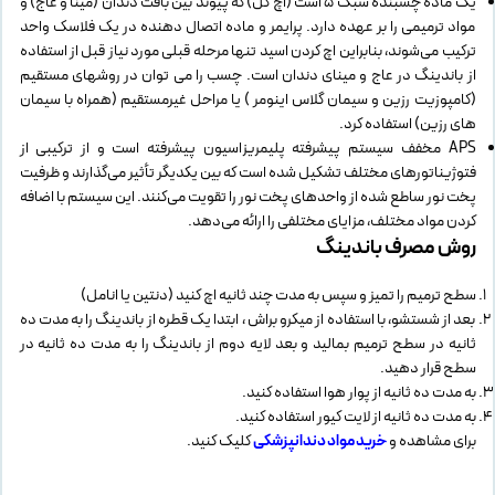
یک ماده چسبنده سبک 5 است (اچ کل) که پیوند بین بافت دندان (مینا و عاج) و
مواد ترمیمی را بر عهده دارد. پرایمر و ماده اتصال دهنده در یک فلاسک واحد
ترکیب می‌شوند، بنابراین اچ کردن اسید تنها مرحله قبلی مورد نیاز قبل از استفاده
از باندینگ در عاج و مینای دندان است. چسب را می توان در روشهای مستقیم
(کامپوزیت رزین و سیمان گلاس اینومر ) یا مراحل غیرمستقیم (همراه با سیمان
های رزین) استفاده کرد.
APS مخفف سیستم پیشرفته پلیمریزاسیون پیشرفته است و از ترکیبی از
فتوژیناتورهای مختلف تشکیل شده است که بین یکدیگر تأثیر می‌گذارند و ظرفیت
پخت نور ساطع شده از واحدهای پخت نور را تقویت می‌کنند. این سیستم با اضافه
کردن مواد مختلف، مزایای مختلفی را ارائه می‌دهد.
روش مصرف باندینگ
سطح ترمیم را تمیز و سپس به مدت چند ثانیه اچ کنید (دنتین یا انامل)
بعد از شستشو، با استفاده از میکرو براش ، ابتدا یک قطره از باندینگ را به مدت ده
ثانیه در سطح ترمیم بمالید و بعد لایه دوم از باندینگ را به مدت ده ثانیه در
سطح قرار دهید.
به مدت ده ثانیه از پوار هوا استفاده کنید.
به مدت ده ثانیه از لایت کیور استفاده کنید.
برای مشاهده و
خرید مواد دندانپزشکی
کلیک کنید.