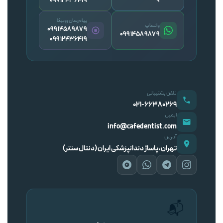
09912436419
۹
پیام‌رسان روبیکا
واتساپ
09914589879
09914589879
09912436419
تلفن پشتیبانی
۰۲۱-۶۶۳۸۰۲۶۹
ایمیل
info@cafedentist.com
آدرس
تهران، پاساژ دندانپزشکی ایران (دنتال سنتر)
📬