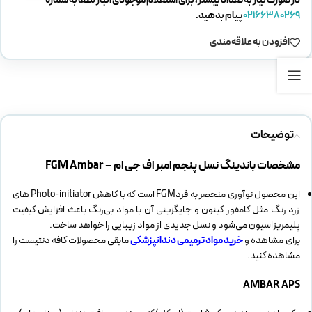
در صورت نیاز به تعداد بیشتر، برای استعلام موجودی انبار لطفا به شماره
02166380269
پیام بدهید.
افزودن به علاقه مندی
توضیحات
مشخصات باندینگ نسل پنجم امبر اف جی ام – FGM Ambar
این محصول نوآوری منحصر به فردFGM است که با کاهش Photo-initiator های
زرد رنگ مثل کامفور کینون و جایگزینی آن با مواد بی‌رنگ باعث افزایش کیفیت
پلیمریزاسیون می‌شود و نسل جدیدی از مواد زیبایی را خواهد ساخت.
برای مشاهده و
خرید مواد ترمیمی دندانپزشکی
مابقی محصولات کافه دنتیست را
مشاهده کنید.
AMBAR APS