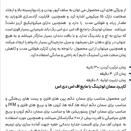
از ویژگی های این محصول می توان به سلف کیور بودن و رادیواپسیته بالا و ایجاد
ضخامت نازک 15 میکرونی اشاره کرد و همچنین قابلیت آزادسـازی فلـوراید به
مقدار زیاد و طولانی مدت را دارد و همچنین دارای میکرولیکیج (ریز نشت(
میباشد . سمان لوتینگ با مایع اف اس دی اس یک باند شیمیایی بسیار قوی است
که نیازی به اچ و باندینگ ندارد و با بافت دندان بسیار سازگار میباشد و به هیچ
عنوان در بزاق دهان حل نمیشود و سیل مارجینالی بسیار بادوام را ایجاد میکند
و همچنین میتوان از این محصول با توجه به زمان کارکرد طولانی مدت و کاهش
زمان سخت شدن (ستینگ تایم ) به راحتی و سادگی استفاده کرد .
زمان ترکیب کردن: 30 ثانیه
زمان کار: 4 دقیقه
زمان تثبیت اولیه :8 دقیقه
کاربرد
سمان لوتینگ با مایع اف اس دی اس
این محصول مناسب برای سمان دائم پین های فلزی و پست های ریختگی و
مناسب برای سمان دائم اینله ها، آنله ها، کرون ها و بریج های فلزی و PFM و
مناسب برای سمان انواع رستوریشن ها و مناسب برای سمان دائم کرون و بریج
های سرامیکی با قدرت بیش از 600 مگاپاسکال میباشد و همچنین مورد استفاده
به عنوان کف ساز برای قسمت جداره دندانی حفره جهت آماده سازی برای ترمیم
کامپوزیت میباشد.لازم به ذکر است که سمان لوتینگ با مایع اف اس دی اس بعد از