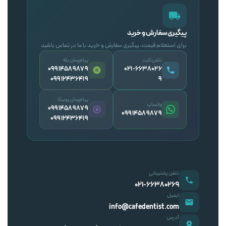
پیگیری سفارش و خرید
برای استعلام قیمت، پیگیری سفارش و خرید با ما در تماس باشید
تلفن ثابت
پیام‌رسان بله
09914589879
۰۲۱-۶۶۳۸۰۲۶
09912436419
۹
پیام‌رسان روبیکا
واتساپ
09914589879
09914589879
09912436419
تلفن پشتیبانی
۰۲۱-۶۶۳۸۰۲۶۹
ایمیل
info@cafedentist.com
آدرس