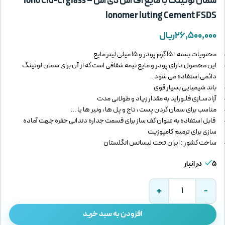
سمان لوتینگ با مایع اف اس دی اس – Iono Cid-CI glass
lonomer luting Cement FSDS
۲۶,۵۰۰,۰۰۰
ریال
محتویات بسته : 15 گرم پودر و 15 میلی لیتر مایع
این محصول دارای پودر و مایع نیمه شفافی است که از آن برای سمان لوتینگ
دائمی استفاده می شود .
باند شیمیایی بسیار قوی
آزادسـازی فلـوراید به مقدار زیاد و طولانی مدت
مناسب برای سمان کردن پست ، تاج و پل ها ، ونیر ها یا …
قابل استفاده به عنوان کف ساز برای قسمت جداره دندانی حفره جهت آماده
سازی برای ترمیم کامپوزیت
ساخت کشور : ایران تحت لیسانس انگلستان
5 در انبار
افزودن به سبد خرید