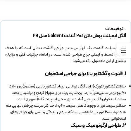
توضیحات
آنگل ایمپلنت پوش باتن 20:1 گلدنت Goldent مدل PB
آنگل ایمپلنت گلدنت یک ابزار مهم در جراحی کاشت دندان است که با هدف
افزایش تسلط و ایمنی جراح طراحی شده است. در ادامه، جزئیات فنی و مزایای
بیشتری از این محصول ارائه می‌شود:
۱. قدرت و گشتاور بالا برای جراحی استخوان
حداکثر گشتاور (تورک): این آنگل توانایی ایجاد گشتاور بالایی (معمولاً بین ۵۰ تا
۷۰ نیوتن بر سانتی‌متر) دارد. این قدرت زیاد برای سوراخ کردن و تراشیدن بافت
سخت استخوان فک در حین آماده‌سازی محل ایمپلنت کاملاً ضروری است.
حداکثر سرعت فرز: با وجود کاهش سرعت ۲۰ به ۱، حداکثر سرعت چرخش نهایی مته
به حدود ۲۰۰۰ دور در دقیقه می‌رسد که سرعتی ایده‌آل و ایمن برای جراحی‌های
استخوانی است.
۲. طراحی ارگونومیک و سبک