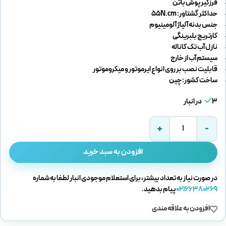
فرزگیر پوش باتن
حداکثر گشتاور: 55N.cm
جنس بدنه آلیاژ آلومینیوم
کارتریج بلبرینگی
نازل آب تک کاناله
سیستم آب از خارج
قابلیت نصب بر روی انواع ایرموتور و میکروموتور
ساخت کشور: چین
3 در انبار
افزودن به سبد خرید
در صورت نیاز به تعداد بیشتر، برای استعلام موجودی انبار لطفا به شماره
02166380269
پیام بدهید.
افزودن به علاقه مندی