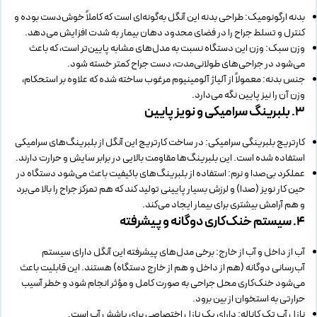
بدنه ارگونومیک: طراحی بدنه این آنگل به‌گونه‌ای است که کاملاً خوش‌دست بوده و
کنترل و تسلط جراح را در فضای محدود دهان بیمار به شدت افزایش می‌دهد.
وزن سبک: وزن این دستگاه نسبت به مدل‌های مشابه پایین‌تر است، که باعث
می‌شود در جراحی‌های طولانی‌مدت، دست جراح کمتر خسته شود.
جنس بدنه: معمولاً از آلیاژ آلومینیوم مرغوب ساخته شده که علاوه بر استحکام،
وزن آن را نیز پایین نگه می‌دارد.
۳. بلبرینگ سرامیکی و نویز پایین
کارتریج بلبرینگی سرامیکی: در ساخت کارتریج این آنگل از بلبرینگ‌های سرامیکی
استفاده شده است. این بلبرینگ‌ها مقاومت بالایی در برابر سایش و حرارت دارند.
عملکرد بی‌صدا و نرم: استفاده از بلبرینگ‌های باکیفیت باعث می‌شود دستگاه در
حین کار نویز (صدا) و لرزش بسیار پایینی تولید کند که هم تمرکز جراح را بالا می‌برد
و هم آرامش بیشتری برای بیمار ایجاد می‌کند.
۴. سیستم خنک‌کاری دوگانه و پیشرفته
آب از داخل و آب از خارج: برخی مدل‌های پیشرفته این آنگل دارای سیستم
آب‌رسانی دوگانه (هم از داخل و هم از خارج دستگاه) هستند. این قابلیت باعث
می‌شود خنک‌کاری محل جراحی به صورت کامل و مؤثر انجام شود و خطر آسیب
حرارتی به استخوان از بین برود.
نازل آب تک کاناله: دارای یک نازل اختصاصی برای پاشش آب است.