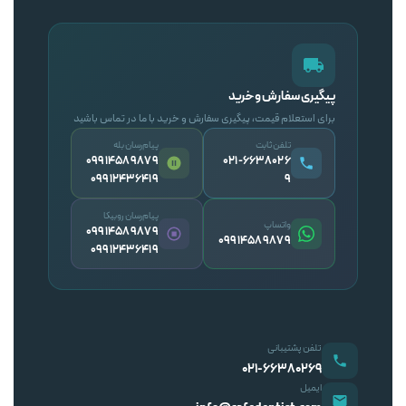
پیگیری سفارش و خرید
برای استعلام قیمت، پیگیری سفارش و خرید با ما در تماس باشید
تلفن ثابت
پیام‌رسان بله
09914589879
۰۲۱-۶۶۳۸۰۲۶
09912436419
۹
پیام‌رسان روبیکا
واتساپ
09914589879
09914589879
09912436419
تلفن پشتیبانی
۰۲۱-۶۶۳۸۰۲۶۹
ایمیل