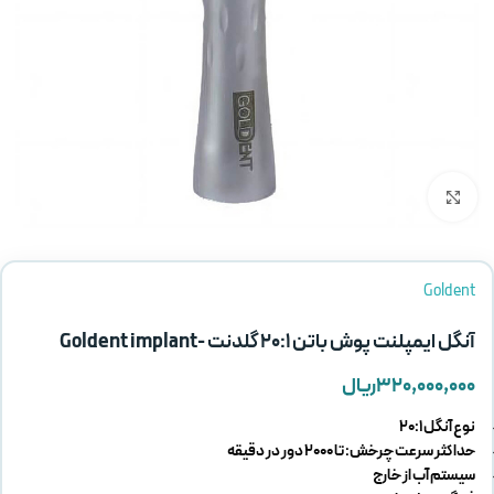
بزرگنمایی تصویر
Goldent
آنگل ایمپلنت پوش باتن 20:1 گلدنت -Goldent implant
۳۲۰,۰۰۰,۰۰۰
ریال
نوع آنگل 20:1
حداکثر سرعت چرخش: تا 2000 دور در دقیقه
سیستم آب از خارج