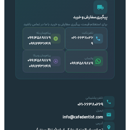
پیگیری سفارش و خرید
برای استعلام قیمت، پیگیری سفارش و خرید با ما در تماس باشید
تلفن ثابت
پیام‌رسان بله
09914589879
۰۲۱-۶۶۳۸۰۲۶
09912436419
۹
پیام‌رسان روبیکا
واتساپ
09914589879
09914589879
09912436419
تلفن پشتیبانی
۰۲۱-۶۶۳۸۰۲۶۹
ایمیل
info@cafedentist.com
آدرس