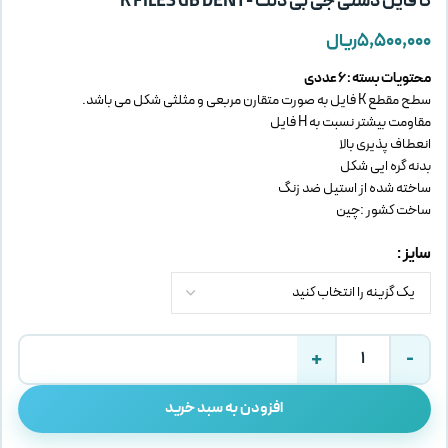
کا فایل دستی جی بی دنت -K FILES GB DENT
۵,۵۰۰,۰۰۰
ریال
محتویات بسته : 6 عددی
سطح مقطع K فایل به صورت متقارن مربعی و مثلثی شکل می باشد.
مقاومت بیشتر نسبت به H فایل
انعطاف پذیری بالا
بدنه گره ایی شکل
ساخته شده از استیل ضد زنگ
ساخت کشور :چین
سایز
افزودن به سبد خرید