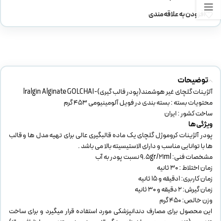
افزودن به علاقه مندی
توضیحات
آلژینات گلچای غیر هوشمند(پودر قالب گیری)-lralgin Alginate GOLCHAI
محتویات بسته : بسته بندی در فویل آلومینیومی 453 گرم
ساخت کشور : ایران
ویژگی ها
پودر آلژینات کروموژل گلچای یک ماده قالبگیری عالی برای تهیه مدل ها و قالب
ها با توانایی مناسب و دارای الاستیسیته بالا می باشد .
مشخصات فنی: 9.5gr/21ml نسبت پودر به آب
زمان اختلاط : 30 ثانیه
زمان کاربری: 1دقیقه و 15 ثانیه
زمان گیرش: 2 دقیقه و 30 ثانیه
وزن خالص: 450 گرم
این محصول برای مصارف دندانپزشکی مورد استفاده قرار میگیرد و برای ساخت