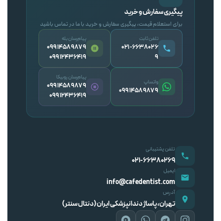
پیگیری سفارش و خرید
برای استعلام قیمت، پیگیری سفارش و خرید با ما در تماس باشید
تلفن ثابت
پیام‌رسان بله
09914589879
۰۲۱-۶۶۳۸۰۲۶
09912436419
۹
پیام‌رسان روبیکا
واتساپ
09914589879
09914589879
09912436419
تلفن پشتیبانی
۰۲۱-۶۶۳۸۰۲۶۹
ایمیل
info@cafedentist.com
آدرس
تهران، پاساژ دندانپزشکی ایران (دنتال سنتر)