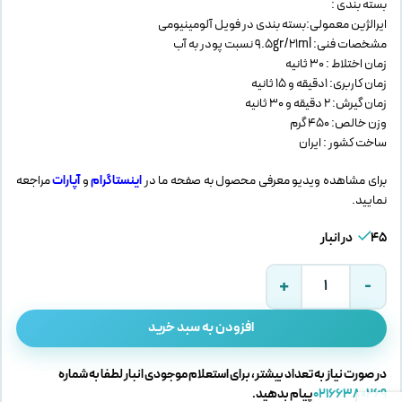
بسته بندی :
ایرالژین معمولی:بسته بندی در فویل آلومینیومی
مشخصات فنی: 9.5gr/21ml نسبت پودر به آب
زمان اختلاط : 30 ثانیه
زمان کاربری: 1دقیقه و 15 ثانیه
زمان گیرش: 2 دقیقه و 30 ثانیه
وزن خالص: 450 گرم
ساخت کشور : ایران
برای مشاهده ویدیو معرفی محصول به صفحه ما در
اینستاگرام
و
آپارات
مراجعه
نمایید.
45 در انبار
افزودن به سبد خرید
در صورت نیاز به تعداد بیشتر، برای استعلام موجودی انبار لطفا به شماره
02166380269
پیام بدهید.