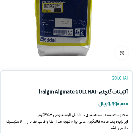
بزرگنمایی تصویر
GOLCHAI
آلژینات گلچای -lralgin Alginate GOLCHAI
۹,۹۹۰,۰۰۰
ریال
محتویات بسته : بسته بندی در فویل آلومینیومی 453 گرم
ایرالژین یک ماده قالبگیری عالی برای تهیه مدل ها و قالب ها دارای الاستیسیته
بالا می باشد.