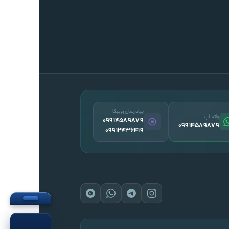
پیام‌رسان روبیکا
واتساپ
09914589879
09914589879
09912436419