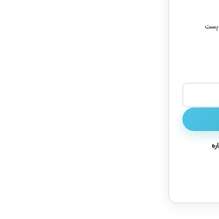
 پست
ره