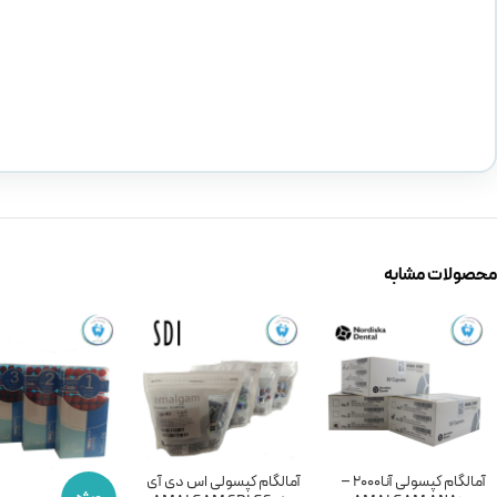
محصولات مشابه
آمالگام کپسولی آنا2000 –
آمالگام کپسولی اس دی آی