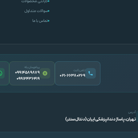
گارانتی محصولات
سوالات متداول
تماس با ما
پیام‌رسان بله
تلفن ثابت
09914589879
۰۲۱-۶۶۳۸۰۲۶۹
09912436419
آدرس
تهران، پاساژ دندانپزشکی ایران (دنتال سنتر)