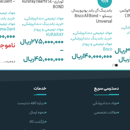
ویژه
کوراری-kuraray clearfil SE
– Prime Dent
BOND
الوکس
باندینگ آل باند یونیورسال
مواد ترمی
بیسکو – Bisco All Bond
مواد ترمیمی دندانپزشکی
,
خرید باند
Universal
خرید باندینگ دندانپزشکی
,
مواد ترمیم
زشکی
,
مواد ترمیمی و پروتز
ime Dent
اد
مواد ترمیمی دندانپزشکی
,
۰۰,۰۰۰
KURARAY
خرید باندینگ دندانپزشکی
,
۲۷۵,۰۰۰,۰۰۰
ریال
مواد ترمیمی و پروتز
ناموج
–
۳
ریال
Bisco
۱۴۰,۰۰۰,۰۰۰
ریال
۴۵,۰۰۰,۰۰۰
ریال
ریال
اطلاعات بی
–
انتخاب گزینه ها
۱۰۷,۰۰۰,۰۰۰
ریال
انتخاب گزینه ها
دسترسی سریع
خدمات
مواد دندانپزشکی
درباره کافه دنتیست
مقالات تخصصی
نحوه ارسال
بازگشت کالا