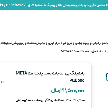
0
تماس بگیرید و یا در پیام رسان بله و روبیکا با شماره های 09914589879 و 09912436419 در ارتباط باشید
اندو
ترمیمی و پروتز
جراحی و پریو
مواد جرم گیری و پالیش
سلامت و زیبایی
فرز
تجهیزات و
 باند نسل پنجم متا META P&Bond
باندینگ پی اند باند نسل پنجم متا META
P&Bond
۲۲,۵۰۰,۰۰۰
ریال
محتویات بسته :
بسته بندی 5 گرمی + 5عدد میکرو براش