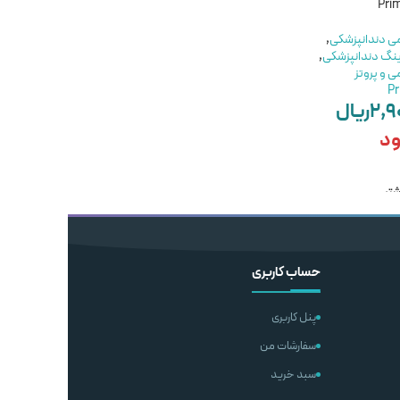
سارمکو – saremco els
پنجم اس دی آی- SDI -
Bond Stae
UniBond generation
می دندانپزشکی
,
ینگ دندانپزشکی
,
مواد ترمیمی دندانپزشکی
,
مواد ترمیمی دندانپزشکی
,
ی و پروتز
خرید باندینگ دندانپزشکی
,
خرید باندینگ دندانپزشکی
,
Pr
مواد ترمیمی و پروتز
مواد ترمیمی و پروتز
۲,۹
ریال
SDI
Saremco
۶۴,۰۰۰,۰۰۰
ریال
۲۳,۰۰۰,۰۰۰
ریال
ود
ناموجود
افزودن به سبد خرید
شتر
اطلاعات بیشتر
حساب کاربری
پنل کاربری
سفارشات من
سبد خرید