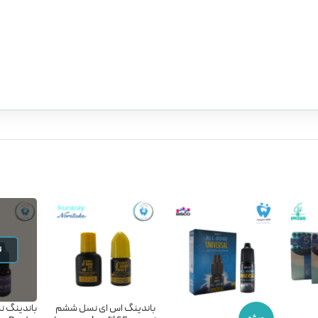
ن
باندینگ اس ای نسل ششم