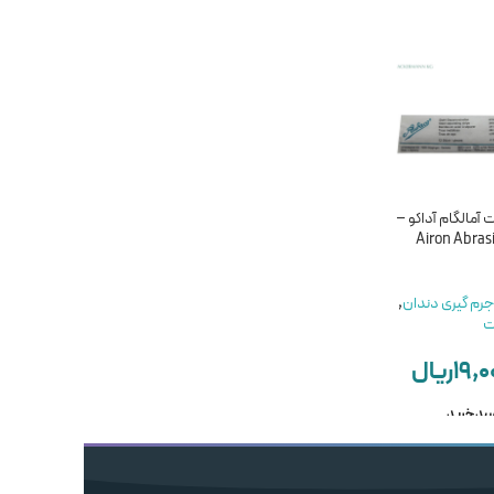
ناموجود
ناموجود
 آمالگام آداکو –
نوار پرداخت آمالگام
نوار پرداخت اره ای اولترادنت
Airon Abrasi
دیامانتیک – Airon
– JIFFY PROXIMAL SAW
ULTRADENT Steel
Abrasive Strips
Serrated Abrasive Strip
DIAMANTEC
 جرم گیری دندان
,
ت
خرید ابزار جرم گیری دندان
,
خرید ابزار جرم گیری دندان
,
نوار پرداخت
سوهان
۱۹,۰
ریال
UltraDent
DIAMANTEC
۳۵,۵۰۰,۰۰۰
ریال
ناموجود
۰
ریال
سبد خرید
ناموجود
اطلاعات بیشتر
اطلاعات بیشتر