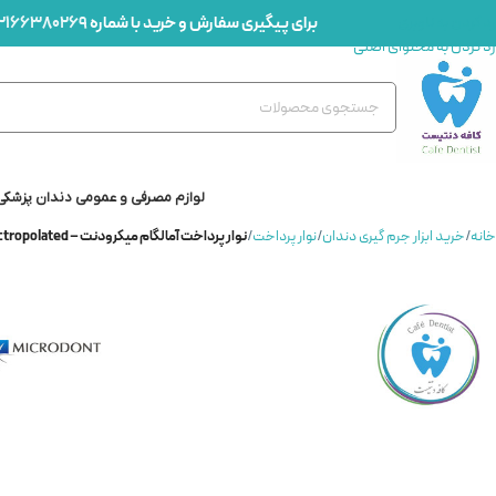
برای پیگیری سفارش و خرید با شماره
2166380269
رد کردن به ناوبری
رد کردن به محتوای اصلی
لوازم مصرفی و عمومی دندان پزشکی
خانه
/
خرید ابزار جرم گیری دندان
/
نوار پرداخت
/
نوار پرداخت آمالگام میکرودنت – Microdont Stainless Steel Electropolated