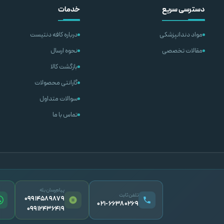
دسترسی سریع
خدمات
مواد دندانپزشکی
درباره کافه دنتیست
مقالات تخصصی
نحوه ارسال
بازگشت کالا
گارانتی محصولات
سوالات متداول
تماس با ما
پیام‌رسان بله
تلفن ثابت
09914589879
۰۲۱-۶۶۳۸۰۲۶۹
09912436419