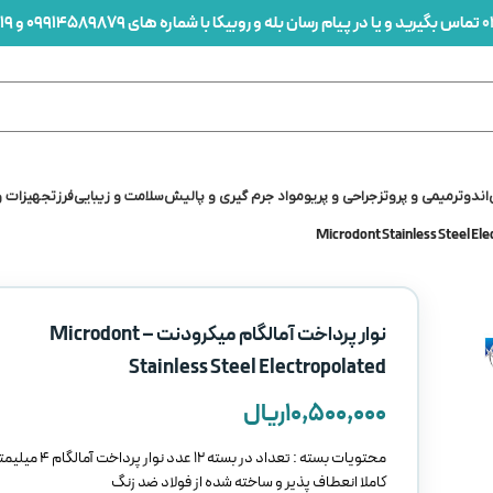
0
تماس بگیرید و یا در پیام رسان بله و روبیکا با شماره های 09914589879 و 09912436419 در ارتباط باشید
اندو
ترمیمی و پروتز
جراحی و پریو
مواد جرم گیری و پالیش
سلامت و زیبایی
فرز
تجهیزات و
نوار پرداخت آمالگام میکرودنت – Microdont
Stainless Steel Electropolated
۱۰,۵۰۰,۰۰۰
ریال
محتویات بسته : تعداد در بسته 12 عدد نوار پرداخت آمالگام 4 میلیمتری
کاملا انعطاف پذیر و ساخته شده از فولاد ضد زنگ