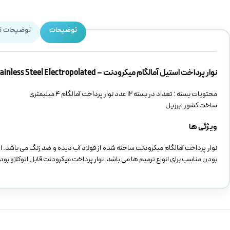
توضیحات
توضیحات ت
نوار پرداخت استیل آمالگام میکرودنت – Microdont Stainless Steel Electropolated
محتویات بسته : تعداد در بسته 12 عدد نوار پرداخت آمالگام 4 میلیمتری
ساخت کشور :برزیل
ویژگی ها
بودن مناسب برای انواع ترمیم ها می باشد. نوار پرداخت میکرودنت قابل اتوکلاو بوده و با طول 15 سانتی متر در عرض 4 میلیمتر یکی از محصولات پر فروش با