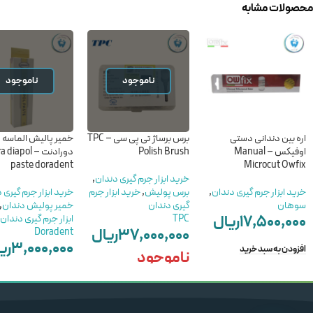
محصولات مشابه
ناموجود
ناموجود
اره بین دندانی دستی
برس برساژ تی پی سی – TPC
خمیر پالیش الماسه
اوفیکس – Manual
Polish Brush
دورادنت – iapol
paste doradent
Microcut Owfix
خرید ابزار جرم گیری دندان
,
خرید ابزار جرم گیری دندان
,
برس پولیش
,
خرید ابزار جرم
خرید ابزار جرم گیری 
سوهان
گیری دندان
خمیر پولیش دندان
,
۱۷,۵۰۰,۰۰۰
ریال
TPC
ابزار جرم گیری دندان
۳۷,۰۰۰,۰۰۰
ریال
Doradent
۳,۰۰۰,۰۰۰
ری
افزودن به سبد خرید
ناموجود
ناموجود
اطلاعات بیشتر
اطلاعات بیشتر