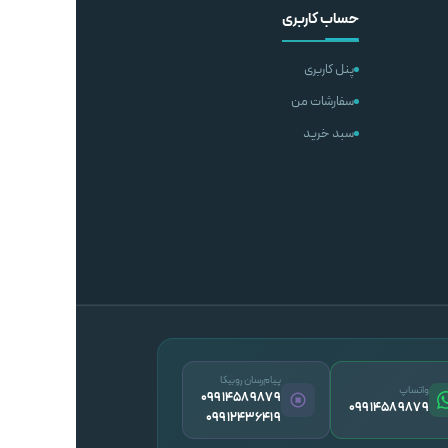
حساب کاربری
پنل کاربری
سفارشات من
سبد خرید
پیام‌رسان روبیکا
واتساپ
09914589879
09914589879
09912436419