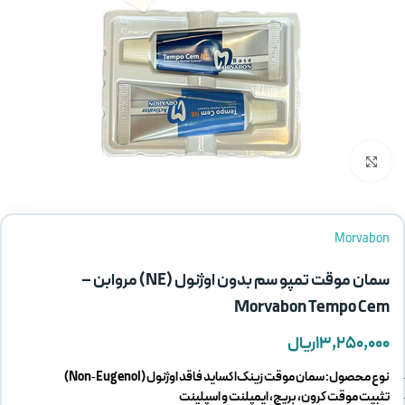
بزرگنمایی تصویر
Morvabon
سمان موقت تمپو سم بدون اوژنول (NE) مروابن –
Morvabon Tempo Cem
۱۳,۲۵۰,۰۰۰
ریال
نوع محصول: سمان موقت زینک‌اکساید فاقد اوژنول (Non‑Eugenol)
تثبیت موقت کرون، بریج، ایمپلنت و اسپلینت