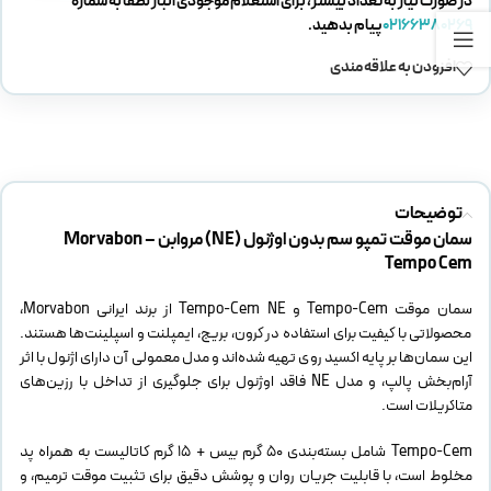
در صورت نیاز به تعداد بیشتر، برای استعلام موجودی انبار لطفا به شماره
02166380269
پیام بدهید.
افزودن به علاقه مندی
توضیحات
سمان موقت تمپو سم بدون اوژنول (NE) مروابن – Morvabon
Tempo Cem
سمان موقت Tempo-Cem و Tempo-Cem NE از برند ایرانی Morvabon،
محصولاتی با کیفیت برای استفاده در کرون‌، بریج‌، ایمپلنت و اسپلینت‌ها هستند.
این سمان‌ها بر پایه اکسید روی تهیه شده‌اند و مدل معمولی آن دارای اژنول با اثر
آرام‌بخش پالپ، و مدل NE فاقد اوژنول برای جلوگیری از تداخل با رزین‌های
متاکریلات است.
Tempo-Cem شامل بسته‌بندی ۵۰ گرم بیس + ۱۵ گرم کاتالیست به همراه پد
مخلوط است، با قابلیت جریان روان و پوشش دقیق برای تثبیت موقت ترمیم، و