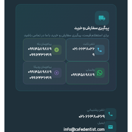
پیگیری سفارش و خرید
برای استعلام قیمت، پیگیری سفارش و خرید با ما در تماس باشید
تلفن ثابت
پیام‌رسان بله
09914589879
۰۲۱-۶۶۳۸۰۲۶
09912436419
۹
پیام‌رسان روبیکا
واتساپ
09914589879
09914589879
09912436419
تلفن پشتیبانی
۰۲۱-۶۶۳۸۰۲۶۹
ایمیل
info@cafedentist.com