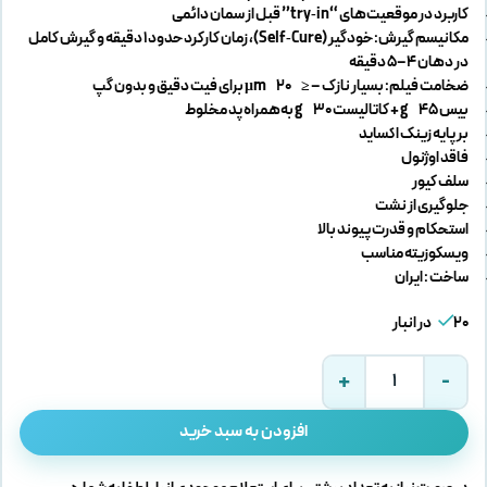
کاربرد در موقعیت‌های “try‑in” قبل از سمان دائمی
مکانیسم گیرش: خودگیر (Self‑Cure)، زمان کارکرد حدود 1 دقیقه و گیرش کامل
در دهان 4–5 دقیقه
ضخامت فیلم: بسیار نازک – ≤ 20 µm برای فیت دقیق و بدون گپ
بیس ۴۵ g + کاتالیست ۳۰ g به‌همراه پد مخلوط
بر پایه زینک اکساید
فاقد اوژنول
سلف کیور
جلوگیری از نشت
استحکام و قدرت پیوند بالا
ویسکوزیته مناسب
ساخت : ایران
20 در انبار
افزودن به سبد خرید