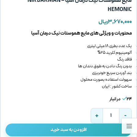
مایع هموستات نیک درمان آسیا – NIK DARMAN
HEMONIC
۳,۶۷۰,۰۰۰
ریال
محتویات و ویژگی های مایع هموستات نیک درمان آسیا
یک عدد بطری 18 میلی لیتری
آلومینیوم کلرید 25%
فاقد رنگ
بدون رنگ دادن به طوق دندان ها
بند آوردن سریع خونریزی
سهولت استفاده بصورت محلول
ساخت کشور : ایران
24 در انبار
افزودن به سبد خرید