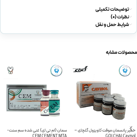
توضیحات تکمیلی
نظرات (0)
شرایط حمل و نقل
محصولات مشابه
خمیر پانسمان موقت کاویزول گلچای –
سمان (ام تی ای) غنی شده سم سنت-
CEM CEMENT MTA
GOLCHAI Cavisol