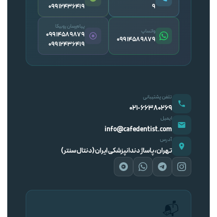
09912436419
۹
پیام‌رسان روبیکا
واتساپ
09914589879
09914589879
09912436419
تلفن پشتیبانی
۰۲۱-۶۶۳۸۰۲۶۹
ایمیل
info@cafedentist.com
آدرس
تهران، پاساژ دندانپزشکی ایران (دنتال سنتر)
📬