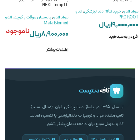
NEXT Temp LC
مواد اندو
,
خرید mta دندانپزشکی
,
اندو
PRO ROOT
مواد اندو
,
پانسمان موقت و کویت
,
اندو
۱۹,۰۰۰,۰۰۰
ریال
Meta Biomed
ناموجود
۸,۹۰۰,۰۰۰
ریال
افزودن به سبد خرید
اطلاعات بیشتر
کافه
دنتیست
از سال ۱۳۹۵ در پاساژ دندانپزشکی ایران (دنتال سنتر)،
تامین‌کننده مواد و تجهیزات دندانپزشکی با تضمین اصالت
کالا و تحویل سریع برای جامعه دندان‌پزشکی کشور.
ضمانت اصالت کالا
ارسال سریع
پشتیبانی تخصصی