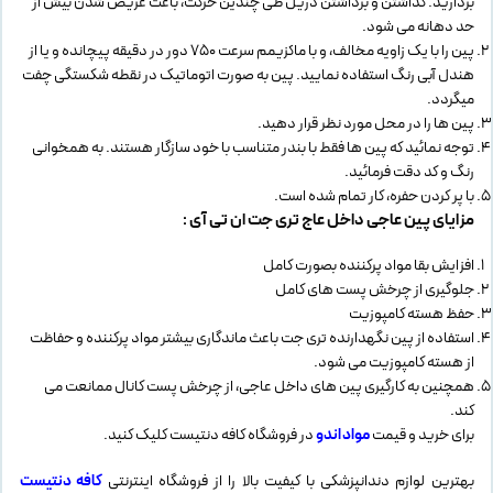
بردارید. گذاشتن و برداشتن دریل طی چندین حرکت، باعث عریض شدن بیش از
حد دهانه می شود.
پین را با یک زاویه مخالف، و با ماکزیمم سرعت 750 دور در دقیقه پیچانده و یا از
هندل آبی رنگ استفاده نمایید. پین به صورت اتوماتیک در نقطه شکستگی چفت
میگردد.
پین ها را در محل مورد نظر قرار دهید.
توجه نمائید که پین ها فقط با بندر متناسب با خود سازگار هستند. به همخوانی
رنگ و کد دقت فرمائید.
با پر کردن حفره، کار تمام شده است.
مزایای پین عاجی داخل عاج تری جت ان تی آی :
افزایش بقا مواد پرکننده بصورت کامل
جلوگیری از چرخش پست های کامل
حفظ هسته کامپوزیت
استفاده از پین نگهدارنده تری جت باعث ماندگاری بیشتر مواد پرکننده و حفاظت
از هسته کامپوزیت می شود.
همچنین به کارگیری پین های داخل عاجی، از چرخش پست کانال ممانعت می
کند.
برای خرید و قیمت
مواد اندو
در فروشگاه کافه دنتیست کلیک کنید.
بهترین لوازم دندانپزشکی با کیفیت بالا را از فروشگاه اینترنتی
کافه دنتیست