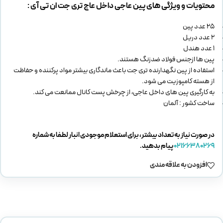
محتویات و ویژگی های پین عاجی داخل عاج تری جت ان تی آی :
25 عدد پین
2 عدد دریل
1 عدد هندل
پین ها ازجنس فولاد ضدزنگ هستند.
استفاده از پین نگهدارنده تری جت باعث ماندگاری بیشتر مواد پرکننده و حفاظت
از هسته کامپوزیت می شود.
به کارگیری پین های داخل عاجی، از چرخش پست کانال ممانعت می کند.
ساخت کشور : آلمان
در صورت نیاز به تعداد بیشتر، برای استعلام موجودی انبار لطفا به شماره
02166380269
پیام بدهید.
افزودن به علاقه مندی