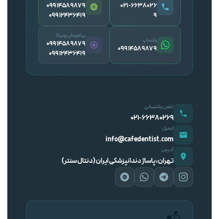
09914589879
۰۲۱-۶۶۳۸۰۲۶
09912436419
۹
پیام‌رسان روبیکا
واتساپ
09914589879
09914589879
09912436419
تلفن پشتیبانی
۰۲۱-۶۶۳۸۰۲۶۹
ایمیل
info@cafedentist.com
آدرس
تهران، پاساژ دندانپزشکی ایران (دنتال سنتر)