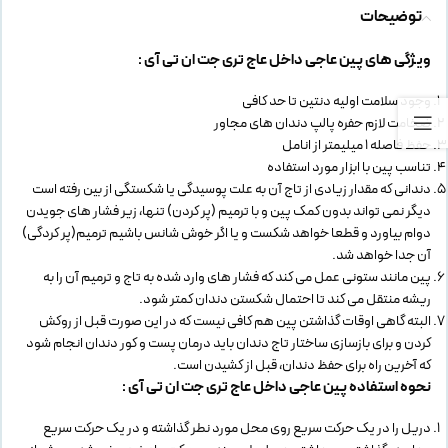
توضیحات
ویژگی های پین عاجی داخل عاج تری جت ان تی آی :
وجود سلامت اولیه دنتین تا حد کافی
ضخامت لازم حفره پالپ دندان های مجاور
حفظ فاصله 1 میلیمتر از انامل
تناسب پین با ابزار مورد استفاده
دندانی که مقدار زیادی از تاج آن به علت پوسیدگی یا شکستگی از بین رفته است
دیگر نمی تواند بدون کمک پین و با ترمیم (پر کردن) تنها، زیر فشار های جویدن
دوام بیاورد و قطعا خواهد شکست و یا اگر خوش شانس باشیم ترمیم(پر کردگی)
آن جدا خواهد شد.
پین مانند ستونی عمل می کند که فشار های وارد شده به تاج و ترمیم آن را به
ریشه منتقل می کند تا احتمال شکستن دندان کمتر شود.
البته گاهی اوقات گذاشتن پین هم کافی نیست که در این صورت قبل از روکش
کردن و برای بازسازی ساختار تاج دندان باید درمان پست و کور دندان انجام شود
که آخرین راه برای حفظ دندان، قبل از کشیدن است.
نحوه استفاده پین عاجی داخل عاج تری جت ان تی آی :
دریل را در یک حرکت سریع روی محل مورد نطر گذاشته و در یک حرکت سریع