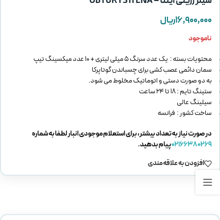
سیلر رزینی ایتنا – OBTURYS iTENA
۱۶,۹۰۰,۰۰۰
ریال
ناموجود
محتویات بسته : یک عدد سرنگ 5 میلی لیتری + 10 عدد میکسینگ تیپ
سمان دائمی عصب کشی برای چسباندن گوتاپرکا
به دو صورت دستی و اتوماتیک مخلوط می شود.
ستینگ تایم : 18 تا 24 ساعت
سیلینگ عالی
ساخت کشور : فرانسه
در صورت نیاز به تعداد بیشتر، برای استعلام موجودی انبار لطفا به شماره
02166380269
پیام بدهید.
افزودن به علاقه مندی