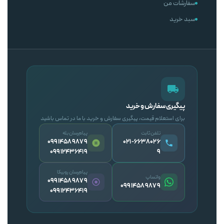
سفارشات من
سبد خرید
پیگیری سفارش و خرید
برای استعلام قیمت، پیگیری سفارش و خرید با ما در تماس باشید
تلفن ثابت
پیام‌رسان بله
09914589879
۰۲۱-۶۶۳۸۰۲۶
09912436419
۹
پیام‌رسان روبیکا
واتساپ
09914589879
09914589879
09912436419