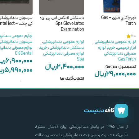
تورچ گازي فلزی – Gas
دستکش لاتکس اس پی ای-
سرسوزن دندانپزشک
Torch
Spa Glove Latex
کی جکت – CK Dental Ject
Examination
لوازم عمومی دندانپ
5.0
لوازم عمومی دندانپزشکی
,
لوازم عمومی دندانپزشکی
,
سرسوزن دندانپزشکی
ابزار ترمیمی
,
خرید لوازم
دستکش دندانپزشکی
,
خرید
لوازم مصرفی دندانپ
مصرفی دندانپزشکی
لوازم مصرفی دندانپزشکی
CK Dental
۶,۹۰۰,۰۰۰
ری
Spa
Gas Torch
۲,۴۰۰,۰۰۰
ریال
کد محصول:
Gas1000
۵,۹۹۰,۰۰۰
ری
۲۹,۰۰۰,۰۰۰
ریال
انتخاب گزینه ها
انتخاب گزینه ها
افزودن به سبد خرید
کافه
دنتیست
از سال ۱۳۹۵ در پاساژ دندانپزشکی ایران (دنتال سنتر)،
تامین‌کننده مواد و تجهیزات دندانپزشکی با تضمین اصالت