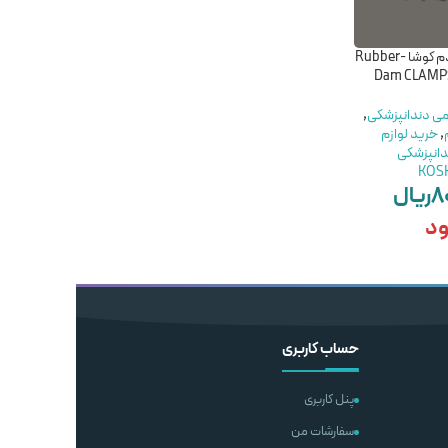
کلمپ رابردم کوشا -Rubber
گاز طبی 5*5 کاوه – Gauze
محلول ضدعفونی کننده
Dam CLAMP
KAVEH 5*5
دست سپتی سیدین
(آسپتین) – ASEPTINE
SeptiCidine
می دندانپزشکی
,
مواد عمومی
,
گاز و رول پنبه
,
خرید لوازم
دندانپزشکی
,
خرید لوازم
انپزشکی
مصرفی دندانپزشکی
مواد عمومی
,
مواد ضد
KOS
KAVEH
عفونی
,
خرید لوازم مصرفی
۸
ریال
۹,۵۰۰,۰۰۰
ریال
دندانپزشکی
BEHBAHAN
ود
۹۵۰,۰۰۰
ریال
افزودن به سبد خرید
ناموجود
شتر
اطلاعات بیشتر
حساب کاربری
پنل کاربری
سفارشات من