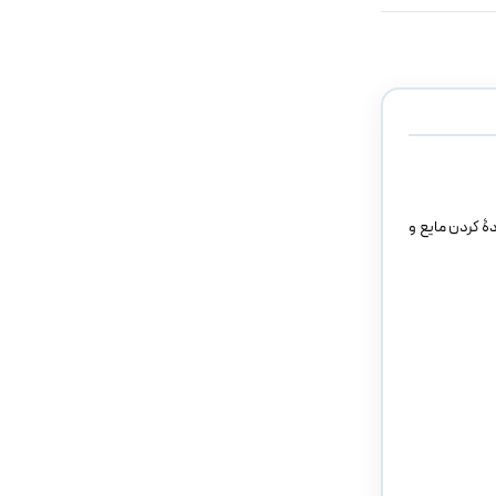
 از آمادۀ کردن مایع و