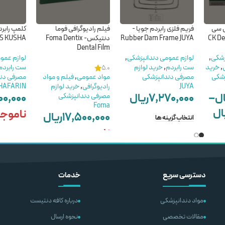
ی سی
فریم فلزی رابردم جویا -
فیلم رادیوگرافی فوما
Rubber Dam Frame JUYA
دنتیکس- Foma Dentix
S KUSHA
Dental Film
زشکی
,
لوازم عمومی دندانپزشکی
,
لوازم عمو
,
خرید
ست رابردم
,
خرید لوازم
ست رابردم
5.0
زشکی
مصرفی دندانپزشکی
مواد عمومی
,
فیلم و مواد
مصرفی دند
JUYA
رادیوگرافی
,
خرید لوازم
HAFARIN
ال
–
۷,۲۷۰,۰۰۰
ریال
۰۰,۰۰۰
مصرفی دندانپزشکی
Foma
ال
ناموج
۱۷,۵۰۰,۰۰۰
ریال
انتخاب گزینه ها
ناموجود
اطلاعات بی
اطلاعات بیشتر
دسترسی سریع
خدمات
مواد دندانپزشکی
درباره کافه دنتیست
مقالات تخصصی
نحوه ارسال