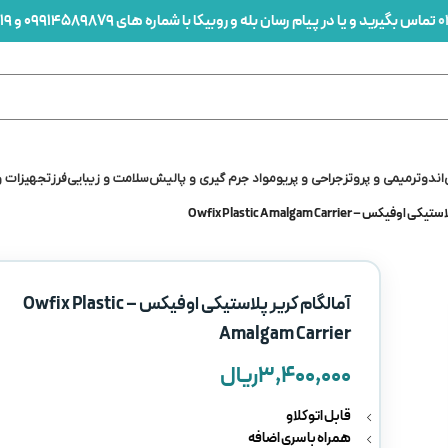
0
تماس بگیرید و یا در پیام رسان بله و روبیکا با شماره های 09914589879 و 09912436419 در ارتباط باشید
اندو
ترمیمی و پروتز
جراحی و پریو
مواد جرم گیری و پالیش
سلامت و زیبایی
فرز
تجهیزات و
یکس – Owfix Plastic Amalgam Carrier
آمالگام کریر پلاستیکی اوفیکس – Owfix Plastic
Amalgam Carrier
۳,۴۰۰,۰۰۰
ریال
قابل اتوکلاو
همراه با سری اضافه