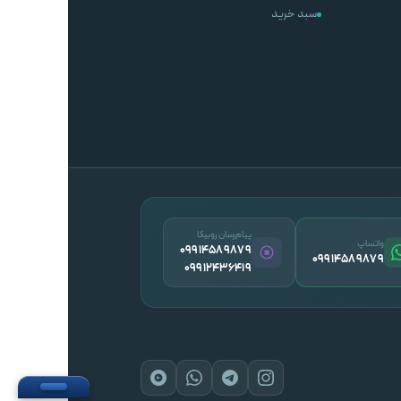
سبد خرید
پیام‌رسان روبیکا
واتساپ
09914589879
09914589879
09912436419