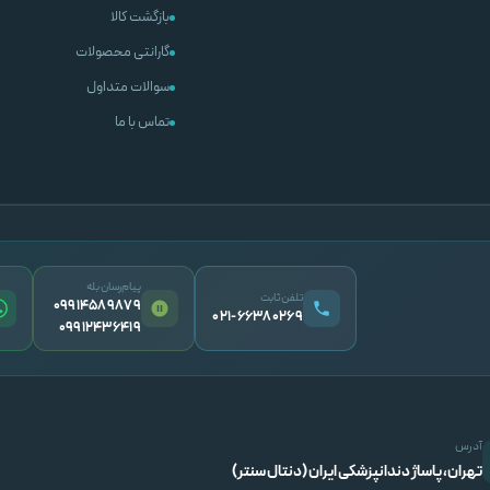
بازگشت کالا
گارانتی محصولات
سوالات متداول
تماس با ما
پیام‌رسان بله
تلفن ثابت
09914589879
۰۲۱-۶۶۳۸۰۲۶۹
09912436419
آدرس
تهران، پاساژ دندانپزشکی ایران (دنتال سنتر)