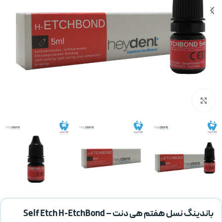
بزرگنمایی تصویر
باندینگ نسل هفتم هی دنت – Self Etch H-EtchBond