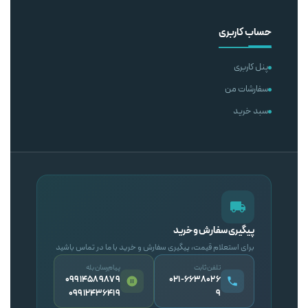
حساب کاربری
پنل کاربری
سفارشات من
سبد خرید
پیگیری سفارش و خرید
برای استعلام قیمت، پیگیری سفارش و خرید با ما در تماس باشید
تلفن ثابت
پیام‌رسان بله
09914589879
۰۲۱-۶۶۳۸۰۲۶
09912436419
۹