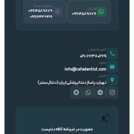
پیام‌رسان روبیکا
واتساپ
09914589879
09914589879
09912436419
تلفن پشتیبانی
۰۲۱-۶۶۳۸۰۲۶۹
ایمیل
info@cafedentist.com
آدرس
تهران، پاساژ دندانپزشکی ایران (دنتال سنتر)
📬
عضویت در خبرنامه کافه دنتیست