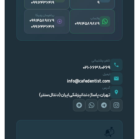
09912436419
۹
پیام‌رسان روبیکا
واتساپ
09914589879
09914589879
09912436419
تلفن پشتیبانی
۰۲۱-۶۶۳۸۰۲۶۹
ایمیل
info@cafedentist.com
آدرس
تهران، پاساژ دندانپزشکی ایران (دنتال سنتر)
📬