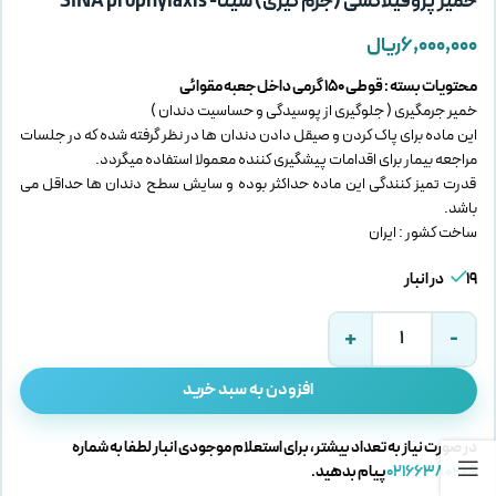
خمیر پروفیلاکسی (جرم گیری) سینا- SINA prophylaxis
۶,۰۰۰,۰۰۰
ریال
محتویات بسته : قوطی 150 گرمی داخل جعبه مقوائی
خمیر جرمگیری ( جلوگیری از پوسیدگی و حساسیت دندان )
این ماده برای پاک کردن و صیقل دادن دندان ها در نظر گرفته شده که در جلسات
مراجعه بیمار برای اقدامات پیشگیری کننده معمولا استفاده میگردد.
قدرت تمیز کنندگی این ماده حداکثر بوده و سایش سطح دندان ها حداقل می
باشد.
ساخت کشور : ایران
19 در انبار
افزودن به سبد خرید
در صورت نیاز به تعداد بیشتر، برای استعلام موجودی انبار لطفا به شماره
02166380269
پیام بدهید.