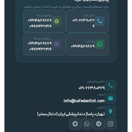
برای استعلام قیمت، پیگیری سفارش و خرید با ما در تماس باشید
تلفن ثابت
پیام‌رسان بله
09914589879
۰۲۱-۶۶۳۸۰۲۶
09912436419
۹
پیام‌رسان روبیکا
واتساپ
09914589879
09914589879
09912436419
تلفن پشتیبانی
۰۲۱-۶۶۳۸۰۲۶۹
ایمیل
info@cafedentist.com
آدرس
تهران، پاساژ دندانپزشکی ایران (دنتال سنتر)