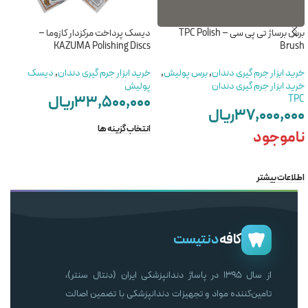
برس برساژ تی پی سی – TPC Polish
دیسک پرداخت مرکزدار کازوما –
KAZUMA Polishing Discs
Brush
خرید ابزار جرم گیری دندان
,
برس پولیش
,
خرید ابزار جرم گیری دندان
,
دیسک
خرید ابزار جرم گیری دندان
پولیش
۳۳,۵۰۰,۰۰۰
ریال
TPC
۳۷,۰۰۰,۰۰۰
ریال
انتخاب گزینه ها
ناموجود
اطلاعات بیشتر
کافه
دنتیست
از سال ۱۳۹۵ در پاساژ دندانپزشکی ایران (دنتال سنتر)،
تامین‌کننده مواد و تجهیزات دندانپزشکی با تضمین اصالت