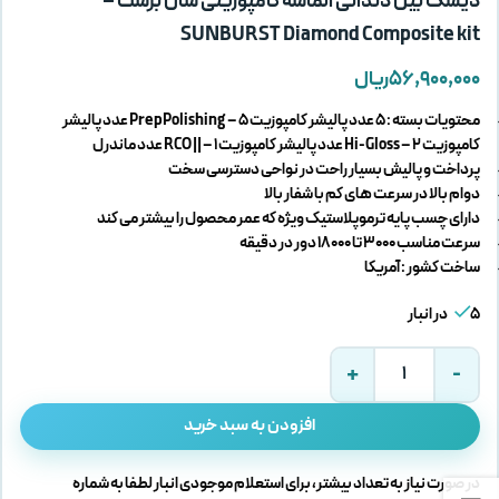
دیسک بین دندانی الماسه کامپوزیتی سان برست –
SUNBURST Diamond Composite kit
۵۶,۹۰۰,۰۰۰
ریال
محتویات بسته : 5 عدد پالیشر کامپوزیت Pre pPolishing – 5 عدد پالیشر
کامپوزیت Hi-Gloss – 2 عدد پالیشر کامپوزیت RCO || – 1 عدد ماندرل
پرداخت و پالیش بسیار راحت در نواحی دسترسی سخت
دوام بالا در سرعت های کم با شفار بالا
دارای چسب پایه ترموپلاستیک ویژه که عمر محصول را بیشتر می کند
سرعت مناسب 3000 تا 18000 دور در دقیقه
ساخت کشور : آمریکا
5 در انبار
افزودن به سبد خرید
در صورت نیاز به تعداد بیشتر، برای استعلام موجودی انبار لطفا به شماره