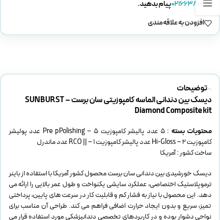
02166380269
پیام بدهید.
افزودن به علاقه مندی
توضیحات
دیسک بین دندانی الماسه کامپوزیتی سان برست – SUNBURST
Diamond Composite kit
محتویات بسته
: 5 عدد پالیشر کامپوزیت Pre pPolishing
– 5 عدد پولیشر
کامپوزیت
– 2 عدد پالیشر کامپوزیت
Hi-Gloss
RCO || – 1 عدد ماندرل
ساخت کشور : آمریکا
دیسک خورشیدی بین دندانی سان برست محصول کشور آمریکا با استفاده از باینر
ترموپلاستیک اختصاصی، عملکرد سایشی یکنواخت و طول عمر بالایی را ارائه می
دهد. این محصول با نیاز به فشار کم و قابلیت کار در سرعت های پایین، پرداختی
تمیز، سریع و بدون ایجاد حرارت اضافی فراهم می کند. طراحی آن مناسب برای
نواحی دشوار بوده و در کاربردهای تخصصی دندانپزشکی مورد استفاده قرار می