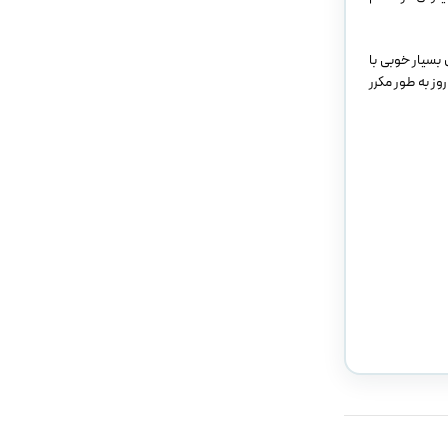
بسیار خوبی با
مختلف را دارد و به هیچ عنوان بعد از استفاده مکرر، خوردگی در ابزار ایجاد نمی کند .لازم به ذکر است که میتوان از این ضدعفونی کننده پس از رقیق شدن به مدت 14 روز به طور مکرر