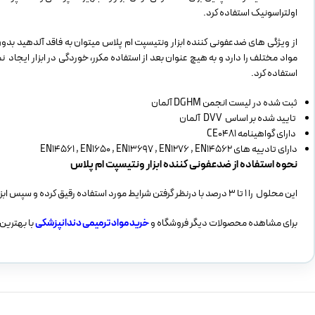
اولتراسونیک استفاده کرد.
از ویژگی های ضدعفونی کننده ابزار ونتیسپت ام پلاس میتوان به فاقد آلدهید بد
استفاده کرد.
ثبت شده در لیست انجمن DGHM آلمان
تایید شده بر اساس DVV آلمان
دارای گواهینامه CE0481
دارای تادییه های EN14561 , EN1650 , EN13697 , EN1276 , EN14562
نحوه استفاده از ضدعفونی کننده ابزار ونتیسپت ام پلاس
این محلول را ۱ تا ۳ درصد با درنظر گرفتن شرایط مورد استفاده رقیق کرده و سپس ابزار مورد نظر خود را به طور کامل در آن قرار داده و بعد آبکشی کنید.
برای مشاهده محصولات دیگر فروشگاه و
خرید مواد ترمیمی دندانپزشکی
با بهترین