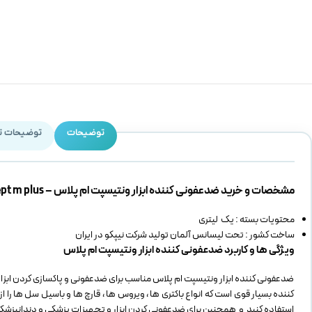
توضیحات
توضیحات ت
مشخصات و خرید ضدعفونی کننده ابزار ونتیسپت ام پلاس – ventisept m plus
محتویات بسته : یک لیتری
ساخت کشور : تحت لیسانس آلمان تولید شرکت نیپکو در ایران
ویژگی ها و کاربرد ضدعفونی کننده ابزار ونتیسپت ام پلاس
ضدعفونی کننده ابزار ونتیسپت ام پلاس مناسب برای ضدعفونی و پاکسازی کردن ابز
کننده بسیار قوی است که انواع باکتری ها ، ویروس ها ، قارچ ها و باسیل سل ها را از
استفاده کنید و همچنین برای ضدعفونی کردن ابزار و تجهیزات پزشکی و دندانپزشکی