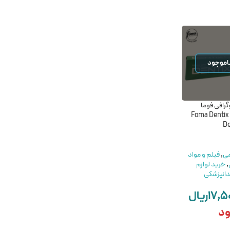
اموجود
ناموجود
گرافی فوما
گاز طبی 10*10 کاوه – Gauze
محلول ضد عفونی کننده
دنتیکس- Foma Dentix
KAVEH 10*10
دست سانوسید پلاس-
sanocid plus hand
De
disinfectant
مواد عمومی
,
گاز و رول پنبه
دندانپزشکی
,
خرید لوازم
می
,
فیلم و مواد
مصرفی دندانپزشکی
مواد عمومی
,
مواد ضد
,
خرید لوازم
KAVEH
عفونی
,
خرید لوازم مصرفی
۹,۵۰۰,۰۰۰
ریال
انپزشکی
دندانپزشکی
NOVIN PAK
۱۷,۵
ریال
۱,۶۴۰,۰۰۰
ریال
افزودن به سبد خرید
ود
ناموجود