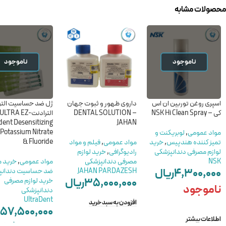
محصولات مشابه
ناموجود
ناموجود
اسپری روغن توربین ان اس
داروی ظهور و ثبوت جهان
ژل ضد حساسیت الترا 
کی – NSK Hi Clean Spray
– DENTAL SOLUTION
الترادنت-ULTRA EZ
dent Desensitizing
JAHAN
 Potassium Nitrate
مواد عمومی
,
لوبریکنت و
& Fluoride
تمیز کننده هندپیس
,
خرید
مواد عمومی
,
فیلم و مواد
لوازم مصرفی دندانپزشکی
رادیوگرافی
,
خرید لوازم
NSK
مصرفی دندانپزشکی
مواد عمومی
,
خرید م
۴,۳۰۰,۰۰۰
ریال
JAHAN PARDAZESH
ضد حساسیت دندانپ
۳۵,۰۰۰,۰۰۰
ریال
خرید لوازم مصرفی
ناموجود
دندانپزشکی
UltraDent
افزودن به سبد خرید
۵۷,۵۰۰,۰۰۰
اطلاعات بیشتر