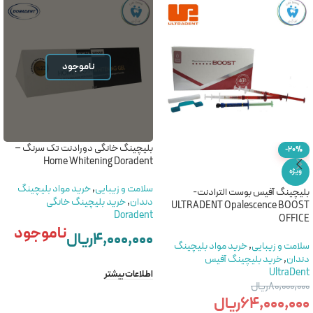
ناموجود
بلیچینگ خانگی دورادنت تک سرنگ –
-20%
Home Whitening Doradent
ویژه
سلامت و زیبایی
,
خريد مواد بليچينگ
بلیچینگ آفیس بوست الترادنت-
دندان
,
خرید بلیچینگ خانگی
ULTRADENT Opalescence BOOST
Doradent
OFFICE
ناموجود
۴,۰۰۰,۰۰۰
ریال
سلامت و زیبایی
,
خريد مواد بليچينگ
دندان
,
خرید بلیچینگ آفیس
UltraDent
اطلاعات بیشتر
۸۰,۰۰۰,۰۰۰
ریال
۶۴,۰۰۰,۰۰۰
ریال