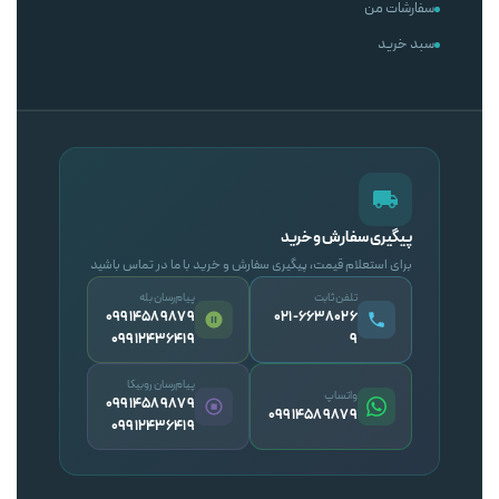
سفارشات من
سبد خرید
پیگیری سفارش و خرید
برای استعلام قیمت، پیگیری سفارش و خرید با ما در تماس باشید
تلفن ثابت
پیام‌رسان بله
09914589879
۰۲۱-۶۶۳۸۰۲۶
09912436419
۹
پیام‌رسان روبیکا
واتساپ
09914589879
09914589879
09912436419