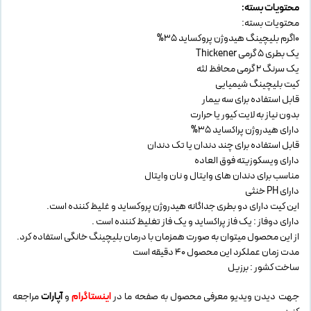
محتویات بسته:
محتویات بسته:
10گرم بلیچینگ هیدوژن پروکساید 35%
یک بطری 5 گرمی Thickener
یک سرنگ 2 گرمی محافظ لثه
کیت بلیچینگ شیمیایی
قابل استفاده برای سه بیمار
بدون‌ نیاز به لایت کیور یا حرارت
دارای هیدروژن پراکساید 35%
قابل استفاده برای چند دندان یا تک دندان
دارای ویسکوزیته فوق العاده
مناسب برای دندان های وایتال و نان وایتال
دارای PH خنثی
این کیت دارای دو بطری جداگانه هیدروژن پروکساید و غلیظ کننده است.
دارای دوفاز : یک فاز پراکساید و یک فاز تغلیظ کننده است .
از این محصول میتوان به صورت همزمان با درمان بلیچینگ خانگی استفاده کرد.
مدت زمان عملکرد این محصول 40 دقیقه است
ساخت کشور : برزیل
جهت دیدن ویدیو معرفی محصول به صفحه ما در
اینستاگرام
و
آپارات
مراجعه