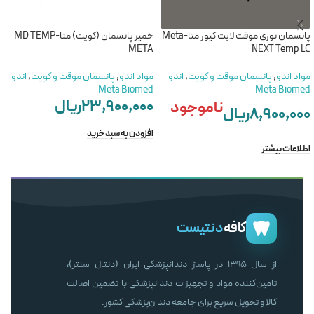
پانسمان نوری موقت لایت کیور متا-Meta
خمیر پانسمان (کویت) متا-MD TEMP
META
NEXT Temp LC
مواد اندو
,
پانسمان موقت و کویت
,
اندو
مواد اندو
,
پانسمان موقت و کویت
,
اندو
Meta Biomed
Meta Biomed
۲۳,۹۰۰,۰۰۰
ریال
ناموجود
۸,۹۰۰,۰۰۰
ریال
افزودن به سبد خرید
اطلاعات بیشتر
کافه
دنتیست
از سال ۱۳۹۵ در پاساژ دندانپزشکی ایران (دنتال سنتر)،
تامین‌کننده مواد و تجهیزات دندانپزشکی با تضمین اصالت
کالا و تحویل سریع برای جامعه دندان‌پزشکی کشور.