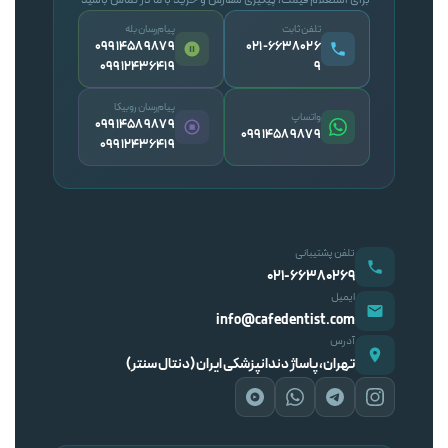
برای استعلام قیمت، پیگیری سفارش و خرید با ما در تماس باشید
تلفن ثابت
پیام‌رسان بله
09914589879
۰۲۱-۶۶۳۸۰۲۶
09912436419
۹
پیام‌رسان روبیکا
واتساپ
09914589879
09914589879
09912436419
تلفن پشتیبانی
۰۲۱-۶۶۳۸۰۲۶۹
ایمیل
info@cafedentist.com
آدرس
تهران، پاساژ دندانپزشکی ایران (دنتال سنتر)