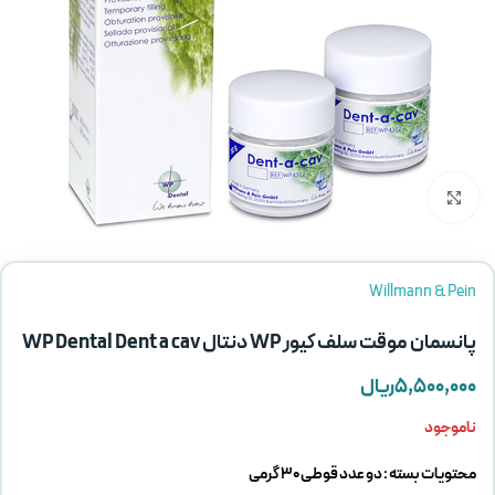
بزرگنمایی تصویر
Willmann & Pein
پانسمان موقت سلف کیور WP دنتال WP Dental Dent a cav
۵,۵۰۰,۰۰۰
ریال
ناموجود
محتویات بسته : دو عدد قوطی 30 گرمی