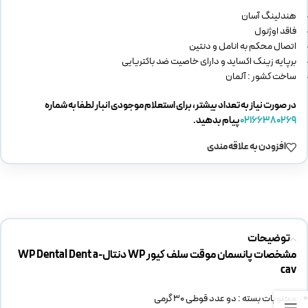
هندلینگ آسان
فاقد اوژنول
اتصال محکم به انامل و دنتین
برپایه زینک اکساید و دارای خاصیت ضد باکتریایی
ساخت کشور : آلمان
در صورت نیاز به تعداد بیشتر، برای استعلام موجودی انبار لطفا به شماره
02166380269
پیام بدهید.
افزودن به علاقه مندی
توضیحات
مشخصات پانسمان موقت سلف کیور WP دنتال-WP Dental Dent a
cav
محتویات بسته : دو عدد قوطی 30 گرمی