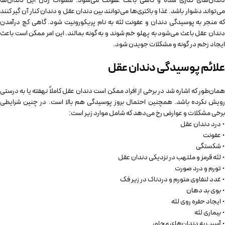
دندان‌های کناری شده و گاهی باعث عفونت می‌شود. مسواک زدن این دندان‌ها
می‌تواند دشوار باشد. غذا و باکتری‌ها می‌توانند بین دندان عقل و دندان کنار آن گیر کنند
که منجر به پوسیدگی دندان و عفونت لثه به نام پریکورونیت شود. گاهی کج درآمدن
دندان عقل باعث می‌شود به پهلو خم شوند و به گونه بمالند. این امر ممکن است باعث
ایجاد زخم در گونه و مشکلات جویدن شود.
علائم پوسیدگی دندان عقل
همان‌طور که اشاره شد در برخی از افراد ممکن است دندان عقل کاملاً نهفته یا به‌ درستی
رویش نکرده باشد. همچنین احتمال بروز پوسیدگی هم بالا است. در چنین شرایطی
برخی مشکلات و عوارض رخ می‌دهد که شامل موارد زیر است:
• درد دندان عقل
• عفونت
• شکستگی
• لثه قرمز و ملتهب در نزدیکی دندان عقل
• تورم و درد صورت
• غدد لنفاوی متورم و دردناک در زیر فک
• بوی بد دهان
• ایجاد حفره روی لثه
• بیماری لثه
• آسیب به دندان‌های مجاور