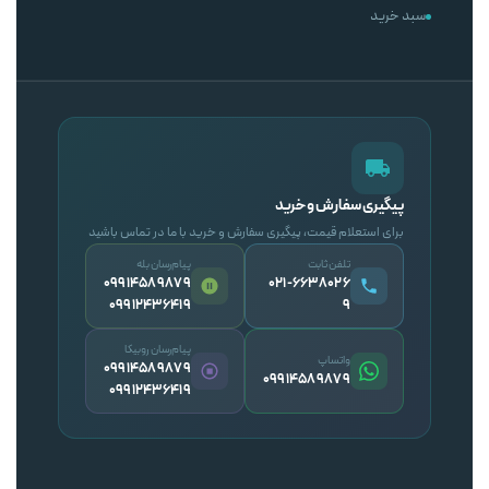
سبد خرید
پیگیری سفارش و خرید
برای استعلام قیمت، پیگیری سفارش و خرید با ما در تماس باشید
تلفن ثابت
پیام‌رسان بله
09914589879
۰۲۱-۶۶۳۸۰۲۶
09912436419
۹
پیام‌رسان روبیکا
واتساپ
09914589879
09914589879
09912436419