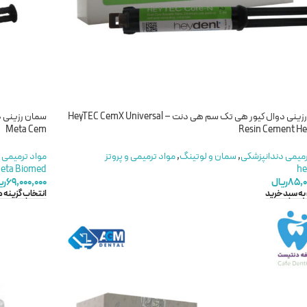
سمان رزینی دوال کیور هی تک سم هی دنت – HeyTEC CemX Universal
Meta Cem
Resin Cement H
رمیمی دندانپزشکی
,
سمان و لوتینگ
,
مواد ترمیمی و پروتز
مواد ترمیمی 
eta Biomed
he
۸۵,۰
ریال
۶۹,۰۰۰,۰۰۰
ری
به سبد خرید
انتخاب گزینه ه