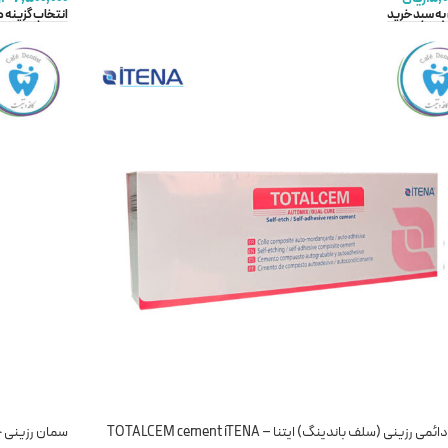
به سبد خرید
انتخاب گزینه ه
 رزینی (سلف باندینگ) ایتنا – TOTALCEM cement iTENA
سمان رزینی چویس 2 بیسکو – nt resin