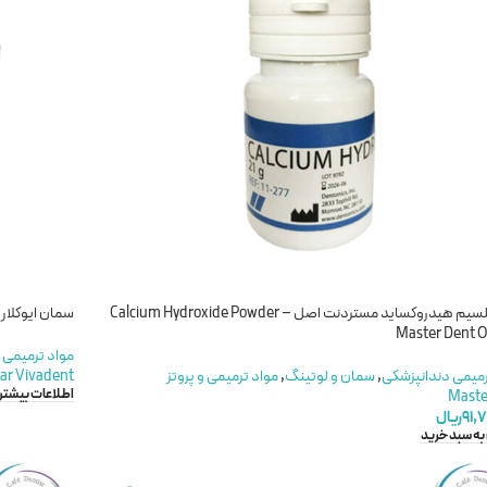
پودر کلسیم هیدروکساید مستردنت اصل – Calcium Hydroxide Powder
سمان ایوکلار – R – Cention N Starter Kit
Master Dent O
مواد ترمیمی 
رمیمی دندانپزشکی
,
سمان و لوتینگ
,
مواد ترمیمی و پروتز
lar Vivadent
اطلاعات بیشتر
Maste
۹۱,۷
ریال
به سبد خرید