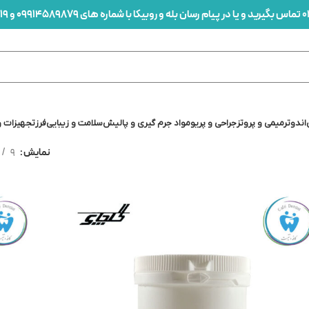
0
تماس بگیرید و یا در پیام رسان بله و روبیکا با شماره های 09914589879 و 09912436419 در ارتباط باشید
اندو
ترمیمی و پروتز
جراحی و پریو
مواد جرم گیری و پالیش
سلامت و زیبایی
فرز
تجهیزات و
نمایش
9