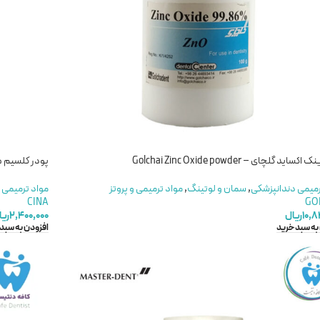
ساید گلچای – Golchai Zinc Oxide powder
پودر کلسیم هیدروکساید سی
رمیمی دندانپزشکی
,
سمان و لوتینگ
,
مواد ترمیمی و پروتز
مواد ترمیمی 
CINA
GO
۱۰,۸
ریال
۲,۴۰۰,۰۰۰
ریا
به سبد خرید
افزودن به سبد