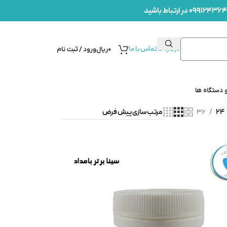
درباره ما
تماس با ما
۰
ریال
ورود / ثبت نام
 دستگاه ها
36
24