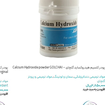
پودر کلسیم هیدروکساید گلچای – Calcium Hydroxide powder GOLCHAI
rginal
مواد ترمیمی دندانپزشکی
,
سمان و لوتینگ
,
مواد ترمیمی و پروتز
گلچای
مواد ت
۲,۸۵۰,۰۰۰
ریال
rdent
افزودن به سبد خرید
۰۰,۰۰۰
افزودن 