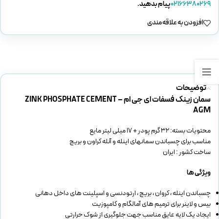
02166380269
پیام بدهید.
افزودن به علاقه مندی
توضیحات
سمان زینک فسفات ای جی ام – ZINK PHOSPHATE CEMENT
AGM
محتویات بسته: 32 گرم پودر + 17 میلی لیتر مایع
مناسب برای چسباندن سمانهای اینله و آنله کراون و بریج
ساخت کشور : ایران
ویژگی ها
چسباندن اینله ، کروان ، بریج ، ارتودنسی و اسپلینت های داخل دهانی
بیس و لاینر برای ترمیم های آمالگام و کامپوزیت
ایجاد یک لایه عایق مناسب جهت جلوگیری از شوک حرارتی