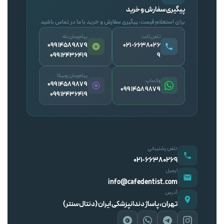
پیگیری سفارش و خرید
برای استعلام قیمت، پیگیری سفارش و خرید با ما در تماس باشید
تلفن ثابت
پیام‌رسان بله
09914589879
۰۲۱-۶۶۳۸۰۲۶
09912436419
۹
پیام‌رسان روبیکا
واتساپ
09914589879
09914589879
09912436419
تلفن پشتیبانی
۰۲۱-۶۶۳۸۰۲۶۹
ایمیل
info@cafedentist.com
آدرس
تهران، پاساژ دندانپزشکی ایران (دنتال سنتر)