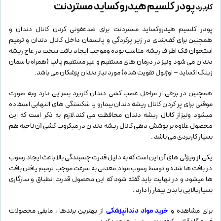
پودر کلسیم هیدروکساید مستردنت
کاربرد
پودر کلسیم هیدروکساید مستردنت برای ضدعفونی کردن کانال دندان و
همچنین برای کف‌بندی در زیر پرکردگی و پانسمان داخل کانال دندان و ترمیم
استخوان فک اطراف ریشه مناسب بوده وموجب ایجاد بافت سخت در عاج ریشه
دندان می شود ونیز در درمان های مستقیم و غیر مستقیم پالپ (همراه با سمان
زینک اکساید – اوژنول تقویت شده) مورد نیاز دندان پزشکان می باشد.
همچنین در برخی از مراحل عصب کشی دندان کاربرد بسزایی دارد وبه صورت
موقتی برای پر کردن کانال ریشه دندان بیمارو یا شکستگی های التهابی استفاده
میشود ونیزاز کانال ریشه دندان محافظت می کند.لازم به ذکر است که این
محصول علاوه بر پوشش دهی کانال ریشه دندان در میکروب کشی آن ناحیه هم
بسیار کاربردی می باشد .
یکی از ویژگی های آن این است که به دلیل قدرت چسبندگی بالا باعث ایجاد رسوب
در بافت ها شده و توسط رسوب مواد معدنی به سرعت موجب ترمیم یافتن بافت
ها میشود و در نهایت باید گفته شود که این محصول قدرت انطباق و سازگاری
بسیاربالایی با بدن بیمار را دارد .
برای مشاهده و
خرید مواد دندانپزشکی
از بهترین برندها ، مابقی محصولات