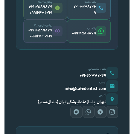
تلفن ثابت
پیام‌رسان بله
09914589879
۰۲۱-۶۶۳۸۰۲۶
09912436419
۹
پیام‌رسان روبیکا
واتساپ
09914589879
09914589879
09912436419
تلفن پشتیبانی
۰۲۱-۶۶۳۸۰۲۶۹
ایمیل
info@cafedentist.com
آدرس
تهران، پاساژ دندانپزشکی ایران (دنتال سنتر)