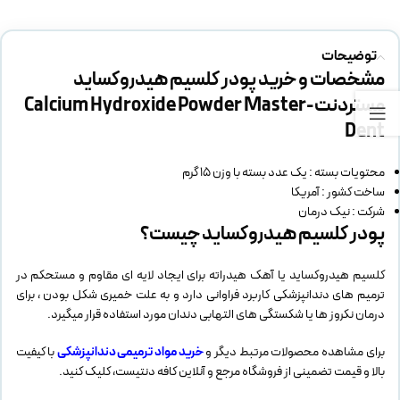
توضیحات
مشخصات و خرید پودر کلسیم هیدروکساید
مستردنت-Calcium Hydroxide Powder Master
Dent
محتویات بسته : یک عدد بسته با وزن 15 گرم
ساخت کشور : آمریکا
شرکت : نیک درمان
پودر کلسیم هیدروکساید چیست؟
کلسیم هیدروکساید یا آهک هیدراته برای ایجاد لایه ای مقاوم و مستحکم در
ترمیم های دندانپزشکی کاربرد فراوانی دارد و به علت خمیری شکل بودن ، برای
درمان نکروز ها یا شکستگی های التهابی دندان مورد استفاده قرار میگیرد.
برای مشاهده محصولات مرتبط دیگر و
خرید مواد ترمیمی دندانپزشکی
با کیفیت
بالا و قیمت تضمینی از فروشگاه مرجع و آنلاین کافه دنتیست، کلیک کنید.