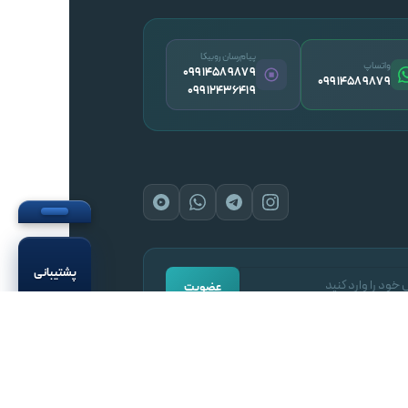
پیام‌رسان روبیکا
واتساپ
09914589879
09914589879
09912436419
پشتیبانی
عضویت
حریم خصوصی
قوانین و مقررات
نقشه سایت