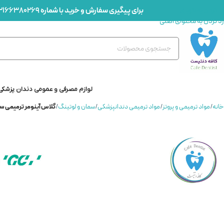
برای پیگیری سفارش و خرید با شماره
2166380269
رد کردن به ناوبری
رد کردن به محتوای اصلی
لوازم مصرفی و عمومی دندان پزشکی
خانه
/
مواد ترمیمی و پروتز
/
مواد ترمیمی دندانپزشکی
/
سمان و لوتینگ
/
گلاس آینومر ترمیمی سلف کیور جی سی – t GC