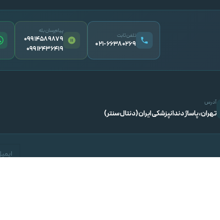
پیام‌رسان بله
تلفن ثابت
09914589879
۰۲۱-۶۶۳۸۰۲۶۹
09912436419
آدرس
تهران، پاساژ دندانپزشکی ایران (دنتال سنتر)