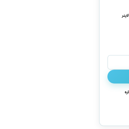
اینر
ره