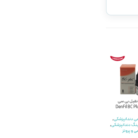
ناموجود
نفیل بی سی
باندینگ سارمکو جمس 2
باندینگ نسل پنجم پالپ
نسل پنجم – saremco
دنت-PULPDENT
DENTASTIC UNO
james 2 generation 5
می دندانپزشکی
,
ینگ دندانپزشکی
,
مواد ترمیمی دندانپزشکی
,
مواد ترمیمی دندانپزشکی
,
ی و پروتز
خرید باندینگ دندانپزشکی
,
خرید باندینگ دندانپزشکی
,
مواد ترمیمی و پروتز
مواد ترمیمی و پروتز