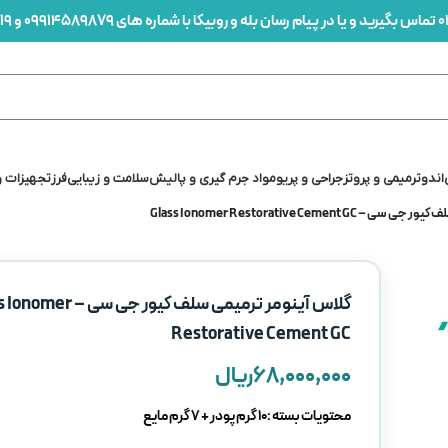
0
تماس بگیرید و یا در پیام رسان بله و روبیکا با شماره های 09914589879 و 09912436419 در ارتباط باشید
اندو
ترمیمی و پروتز
جراحی و پریو
مواد جرم گیری و پالیش
سلامت و زیبایی
فرز
تجهیزات و
Glass Ionomer Restorative Cemen
گلاس آینومر ترمیمی سلف کیور جی سی
Restorative Cement GC
۶۸,۰۰۰,۰۰۰
ریال
محتویات بسته :10 گرم پودر + 7 گرم مایع