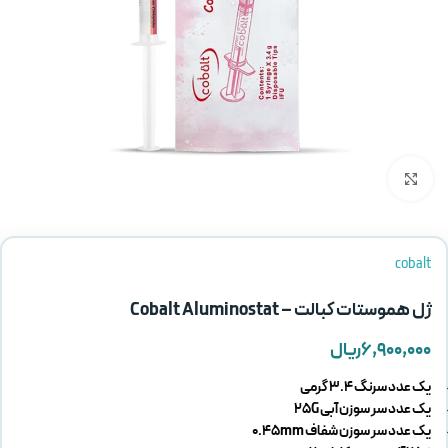
بزرگنمایی تصویر
cobalt
ژل هموستات کبالت – Cobalt Aluminostat
۶,۹۰۰,۰۰۰
ریال
یک عدد سرنگ 3.4 گرمی
یک عدد سر سوزن آبی 25G
یک عدد سر سوزن شفاف 0.45mm