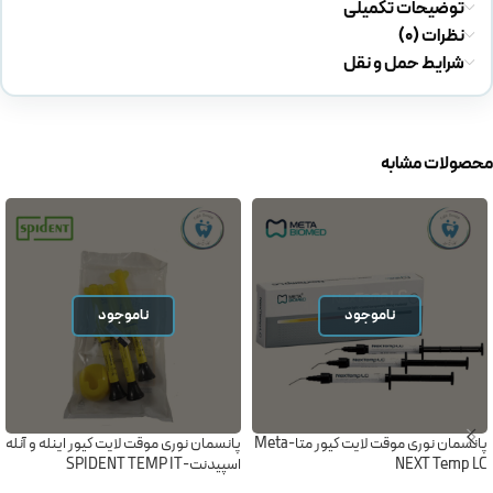
توضیحات تکمیلی
نظرات (0)
شرایط حمل و نقل
محصولات مشابه
ناموجود
ناموجود
پانسمان نوری موقت لایت کیور متا-Meta
پانسمان نوری موقت لایت کیور اینله و آنله
NEXT Temp LC
اسپیدنت-SPIDENT TEMP IT