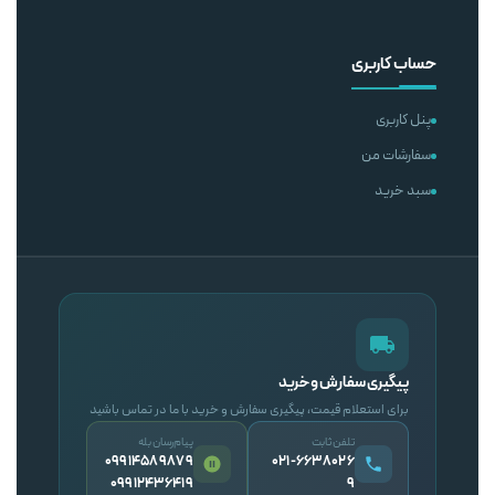
حساب کاربری
پنل کاربری
سفارشات من
سبد خرید
پیگیری سفارش و خرید
برای استعلام قیمت، پیگیری سفارش و خرید با ما در تماس باشید
تلفن ثابت
پیام‌رسان بله
09914589879
۰۲۱-۶۶۳۸۰۲۶
09912436419
۹