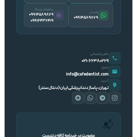
پیام‌رسان روبیکا
واتساپ
09914589879
09914589879
09912436419
تلفن پشتیبانی
۰۲۱-۶۶۳۸۰۲۶۹
ایمیل
info@cafedentist.com
آدرس
تهران، پاساژ دندانپزشکی ایران (دنتال سنتر)
📬
عضویت در خبرنامه کافه دنتیست