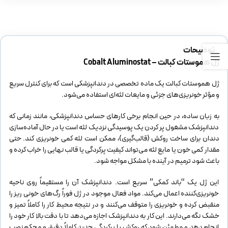
توضیحات
ژل هموستات کبالت – Cobalt Aluminostat
ژل هموستات کبالت یک ماده تخصصی در دندانپزشکی است که برای کنترل سریع
و مؤثر خونریزی‌های جزئی و مایعات لثه‌ای استفاده می‌شود.
به زبان ساده، در حین انجام برخی کارهای حساس دندانپزشکی، مانند زمانی که
دندانپزشک مشغول پر کردن یک پوسیدگی نزدیک لثه است یا در حال آماده‌سازی
دندان برای ساخت روکش (قالب‌گیری)، ممکن است لثه کمی خونریزی کند. حتی
مقدار کمی خون یا مایع لثه می‌تواند کیفیت پرکردگی یا قالب نهایی را خراب کرده و
باعث شود ترمیم در آینده با مشکل مواجه شود.
این ژل یک “باند کمکی” سریع است. دندانپزشک آن را مستقیماً روی ناحیه
خونریزی‌کننده اعمال می‌کند. مواد فعال موجود در ژل فوراً رگ‌های خونی ریز را
منقبض کرده و خونریزی را متوقف می‌کنند و در نتیجه محیط کار را کاملاً تمیز و
خشک نگه می‌دارند. این کار به دندانپزشک اجازه می‌دهد تا با دقت بالا کار خود را
انجام دهد و مطمئن شود که روکش یا پرکردگی جدید کاملاً دقیق و محکم نصب