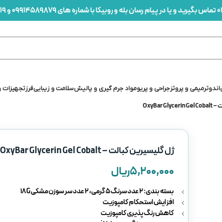
0
تماس بگیرید و یا در پیام رسان بله و روبیکا با شماره های 09914589879 و 09912436419 در ارتباط باشید
اندو
ترمیمی و پروتز
جراحی و پریو
مواد جرم گیری و پالیش
سلامت و زیبایی
فرز
تجهیزات و
OxyBar G
ژل گلیسیرین کبالت – OxyBar Glycerin Gel Cobalt
۵,۲۰۰,۰۰۰
ریال
بسته بندی: 2 عدد سرنگ 5 گرمی، 2 عدد سر سوزن مشکی 18G
افزایش استحکام کامپوزیت
کاهش رنگ پذیری کامپوزیت