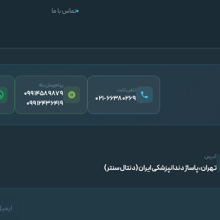
تماس با ما
پیام‌رسان بله
تلفن ثابت
09914589879
۰۲۱-۶۶۳۸۰۲۶۹
09912436419
آدرس
تهران، پاساژ دندانپزشکی ایران (دنتال سنتر)