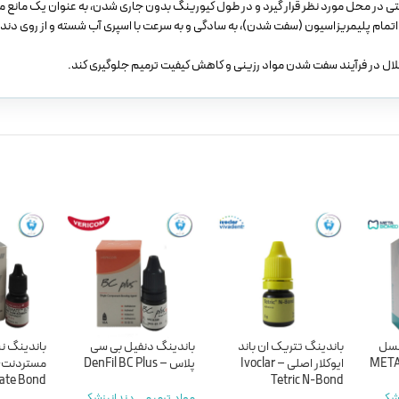
ی در محل مورد نظر قرار گیرد و در طول کیورینگ بدون جاری شدن، به عنوان یک مانع م
 اتمام پلیمریزاسیون (سفت شدن)، به سادگی و به سرعت با اسپری آب شسته و از روی دند
ختلال در فرآیند سفت شدن مواد رزینی و کاهش کیفیت ترمیم جلوگیری کند.
 نسل
باندینگ تتریک ان باند
باندینگ دنفیل بی سی
باندینگ ن
ایوکلار اصلی – Ivoclar
پلاس – DenFil BC Plus
ate Bond
Tetric N-Bond
زشکی
,
مواد ترمیمی دندانپزشکی
,