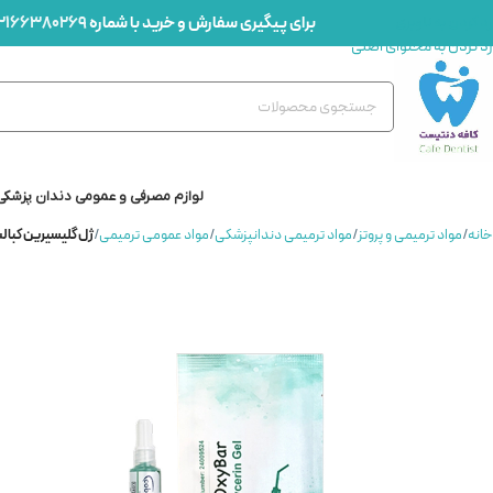
برای پیگیری سفارش و خرید با شماره
2166380269
رد کردن به ناوبری
رد کردن به محتوای اصلی
لوازم مصرفی و عمومی دندان پزشکی
خانه
/
مواد ترمیمی و پروتز
/
مواد ترمیمی دندانپزشکی
/
مواد عمومی ترمیمی
/
ژل گلیسیرین کبالت – lycerin Gel Cobalt