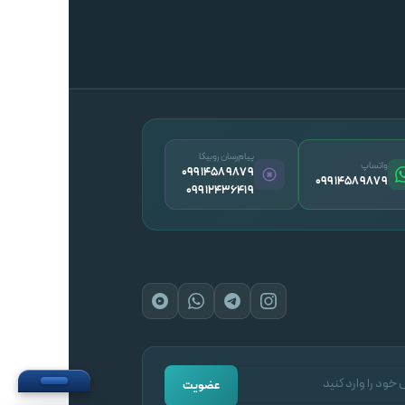
پیام‌رسان روبیکا
واتساپ
09914589879
09914589879
09912436419
عضویت