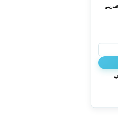
ات رزینی
ره