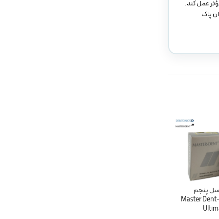
ؤثر عمل کند.
ان پاک
سل پنجم
باندینگ یونی باند نسل 8
ویژه
مستردنت-Master Dent
سارمکو – saremco els
UniBond generation
Ultim
لاینر باند کوراری ژاپن-