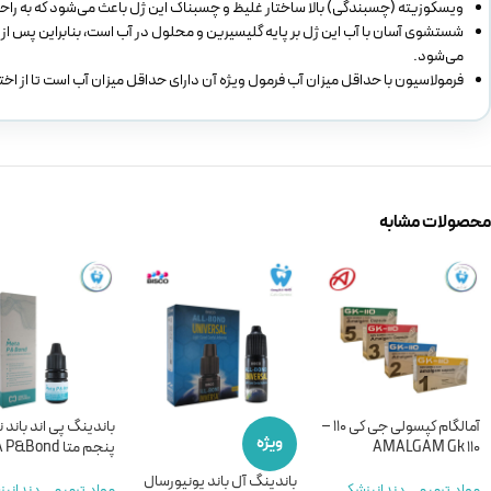
ویسکوزیته (چسبندگی) بالا ساختار غلیظ و چسبناک این ژل باعث می‌شود که به راحت
شستشوی آسان با آب این ژل بر پایه گلیسیرین و محلول در آب است، بنابراین پس از
می‌شود.
فرمولاسیون با حداقل میزان آب فرمول ویژه آن دارای حداقل میزان آب است تا از ا
محصولات مشابه
آمالگام کپسولی جی کی 110 –
باندینگ پی اند باند
ویژه
AMALGAM Gk 110
پنجم متا META P&Bond
باندینگ آل باند یونیورسال
مواد ترمیمی دندانپزشکی
,
مواد ترمیمی دندانپ