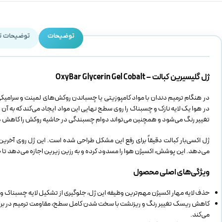
توضیحات
توضیحات ت
ژل گلیسیرین کبالت – OxyBar Glycerin Gel Cobalt
در هنگام ترمیم دندان با مواد کامپوزیتی یا چسباندن روکش‌های لمینت و سرامیک
در هوا یک لایه نازک و چسبناک را روی سطح نهایی این مواد ایجاد می‌کند که به آن “
تغییر رنگ می‌شود و همچنین می‌تواند دوام چسبندگی در حاشیه روکش را کاهش 
ژل اکسی‌بار کبالت دقیقاً برای رفع این مشکل طراحی شده است. این ژل روی آخری
می‌دهد. این پوشش، اکسیژن هوا را مسدود کرده و به رزین زیرین اجازه می‌دهد تا ۱۰۰٪ سخت و کامل سفت شود، در نتیجه یک سطح نهایی قوی، زیبا و مقاوم در برابر لکه ایجاد می‌گردد.
ویژگی‌های اصلی محصول
حذف لایه مهار اکسیژن مهم‌ترین وظیفه این ژل، جلوگیری از تشکیل لایه چسبناک 
کاهش ریسک تغییر رنگ و ریزنشت با سخت شدن کامل سطح، مقاومت ترمیم در برابر ج
می‌کند.