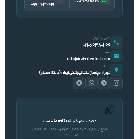
09914589879
09912436419
تلفن پشتیبانی
۰۲۱-۶۶۳۸۰۲۶۹
ایمیل
info@cafedentist.com
آدرس
تهران، پاساژ دندانپزشکی ایران (دنتال سنتر)
📬
عضویت در خبرنامه کافه دنتیست
اطلاع از تخفیف‌ها، محصولات جدید و مقالات تخصصی
دندانپزشکی