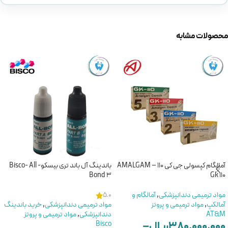
محصولات مشابه
آمالگام کپسولی جی کی 110 – AMALGAM
باندینگ آل باند تری بیسکو- Bisco- All
Bond 3
Gk 110
مواد ترمیمی دندانپزشکی
,
آمالگام و
5.0
آمالکپ
,
مواد ترمیمی و پروتز
مواد ترمیمی دندانپزشکی
,
خرید باندینگ
AT&M
دندانپزشکی
,
مواد ترمیمی و پروتز
۳۸۰,۰۰۰,۰۰۰
ریال
–
Bisco