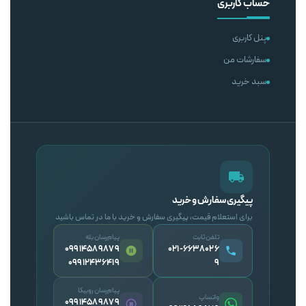
حساب کاربری
پنل کاربری
سفارشات من
سبد خرید
پیگیری سفارش و خرید
برای استعلام قیمت، پیگیری سفارش و خرید با ما در تماس باشید
تلفن ثابت
پیام‌رسان بله
09914589879
۰۲۱-۶۶۳۸۰۲۶
09912436419
۹
پیام‌رسان روبیکا
واتساپ
09914589879