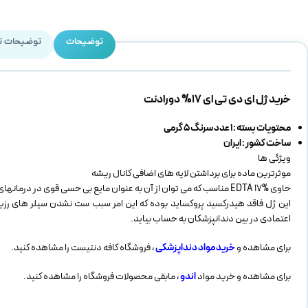
توضیحات
توضیحات ت
خرید ژل ای دی تی ای 17% دورادنت
محتویات بسته : 1 عدد سرنگ 5 گرمی
ساخت کشور : ایران
ویژگی ها
موثرترین ماده برای برداشتن لایه های اضافی کانال ریشه
حاوی EDTA 17% مناسب که می توان از آن به عنوان مایع بی حسی قوی در درمانهای عصب کشی و جراحی مورد استفاده قرار می گیرد.
این ژل فاقد هیدرکسید پروکساید بوده که این امر سبب ست نشدن سیلر های رزی
اعتمادی در بین دندانپزشکان به حساب بیاید.
برای مشاهده و
خرید مواد دنداپزشکی
، فروشگاه کافه دنتیست را مشاهده کنید.
برای مشاهده و خرید مواد
اندو
، مابقی محصولات فروشگاه را مشاهده کنید.