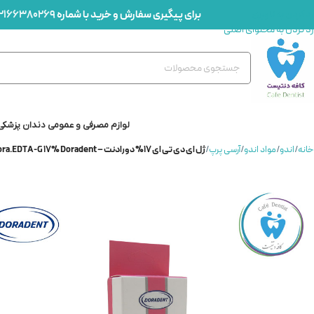
برای پیگیری سفارش و خرید با شماره
2166380269
رد کردن به ناوبری
رد کردن به محتوای اصلی
لوازم مصرفی و عمومی دندان پزشکی
خانه
/
اندو
/
مواد اندو
/
آرسی پرپ
/
ژل ای دی تی ای 17% دورادنت – Dora.EDTA-G 17% Doradent