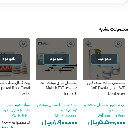
محصولات مشابه
ناموجود
ناموجود
ناموجود
پانسمان موقت سلف کیور
پانسمان نوری موقت لایت
روت کانال سیلر پالپ
WP دنتال WP Dental
کیور متا-Meta NEXT
lpdent Root Canal
Sealer
Temp LC
Dent a cav
مواد اندو
,
پانسمان موقت و
مواد اندو
,
پانسمان موقت و
مواد اندو
,
سیلر
کویت
,
اندو
کویت
,
اندو
دندانپزشکی
,
اندو
PULPDENT
Meta Biomed
Willmann & Pein
۵,۵۰۰,۰۰۰
ریال
۸,۹۰۰,۰۰۰
ریال
کد محصول:
9800000