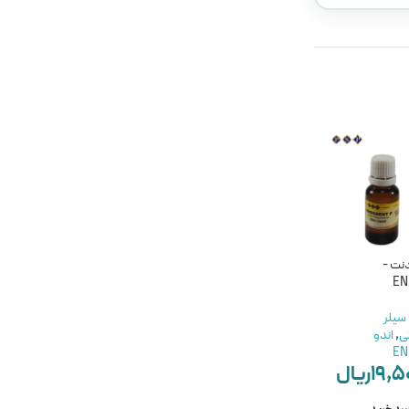
ناموجود
ناموجود
نت -
سیلر دورافیل – Dorifill
سیلررزینی بیوفیل مدیسپت
-MEDICEPT BIOFILL
EN
مواد اندو
,
سیلر
سیلر
دندانپزشکی
,
اندو
مواد اندو
,
سیلر
ی
,
اندو
DoriDent
دندانپزشکی
,
اندو
۹,۸۰۰,۰۰۰
ریال
MEDICEPT
EN
۱۹,۵
ریال
ناموجود
ناموجود