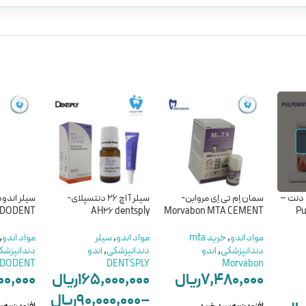
 دنت –
سمان اِم تی اِی مروابن-
سیلر آ اچ 26 دنتسپلای-
سیلر اندود
DODENT
AH26 dentsply
Morvabon MTA CEMENT
Pu
مواد اندو
,
خرید mta
مواد اندو
,
سیلر
مواد اندو
,
دندانپزشکی
,
اندو
دندانپزشکی
,
اندو
دندانپزشک
DODENT
DENTSPLY
Morvabon
۷,۴۸۰,۰۰۰
ریال
۱۶۵,۰۰۰,۰۰۰
ریال
۰۰,۰۰۰
–
۹۰,۰۰۰,۰۰۰
ریال