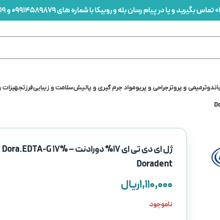
0
تماس بگیرید و یا در پیام رسان بله و روبیکا با شماره های 09914589879 و 09912436419 در ارتباط باشید
اندو
ترمیمی و پروتز
جراحی و پریو
مواد جرم گیری و پالیش
سلامت و زیبایی
فرز
تجهیزات و
ژل ای دی تی ای 17% دورادنت – Dora.EDTA-G 17%
Doradent
۱,۱۱۰,۰۰۰
ریال
ناموجود