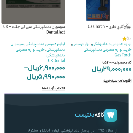
تورچ گازي فلزی – Gas Torch
سرسوزن دندانپزشکی سی کی جکت – CK
Dental Ject
5.0
لوازم عمومی دندانپزشکی
,
ابزار ترمیمی
,
لوازم عمومی دندانپزشکی
,
سرسوزن
خرید لوازم مصرفی دندانپزشکی
دندانپزشکی
,
خرید لوازم مصرفی
Gas Torch
دندانپزشکی
CK Dental
کد محصول:
Gas1000
۶,۹۰۰,۰۰۰
ریال
–
۲۹,۰۰۰,۰۰۰
ریال
۵,۹۹۰,۰۰۰
ریال
افزودن به سبد خرید
انتخاب گزینه ها
کافه
دنتیست
از سال ۱۳۹۵ در پاساژ دندانپزشکی ایران (دنتال سنتر)،