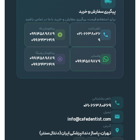
پیگیری سفارش و خرید
برای استعلام قیمت، پیگیری سفارش و خرید با ما در تماس باشید
تلفن ثابت
پیام‌رسان بله
09914589879
۰۲۱-۶۶۳۸۰۲۶
09912436419
۹
پیام‌رسان روبیکا
واتساپ
09914589879
09914589879
09912436419
تلفن پشتیبانی
۰۲۱-۶۶۳۸۰۲۶۹
ایمیل
info@cafedentist.com
آدرس
تهران، پاساژ دندانپزشکی ایران (دنتال سنتر)