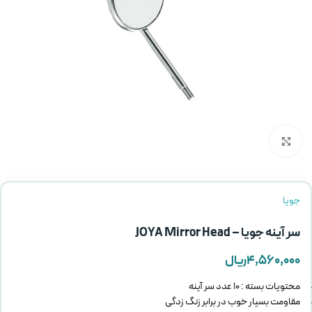
بزرگنمایی تصویر
جویا
سر آینه جویا – JOYA Mirror Head
۴,۵۶۰,۰۰۰
ریال
محتویات بسته : 10 عدد سر آینه
مقاومت بسیار خوب در برابر زنگ زدگی