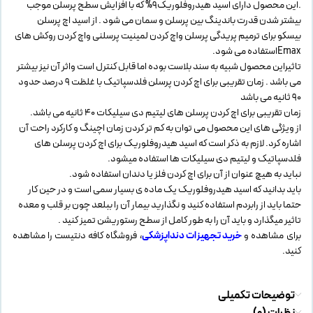
.این محصول دارای اسید هیدروفلوریک9% که با افزایش سطح پرسلن موجب
بیشتر شدن قدرت باندینگ بین پرسلن و سمان می شود . از اسید اچ پرسلن
بیسکو برای ترمیم پریدگی پرسلن واچ کردن لمینیت پرسلنی واچ کردن روکش های
Emaxاستفاده می شود.
تاثیراین محصول شبیه به سند بلاست بوده اما قابل کنترل است واثر آن نیز بیشتر
می باشد . زمان تقریبی برای اچ کردن پرسلن فلدسپاتیک با غلظت 9 درصد حدود
90 ثانیه می باشد
زمان تقریبی برای اچ کردن پرسلن های لیتیم دی سیلیکات 40 ثانیه می باشد.
از ویژگی های این محصول می توان به کم تر کردن زمان اچینگ و کارکرد راحت آن
اشاره کرد. لازم به ذکر است که اسید هیدروفلوریک برای اچ کردن پرسلن های
فلدسپاتیک و لیتیم دی سیلیکات ها استفاده میشود.
نباید به هیچ عنوان از آن برای اچ کردن فلز یا دندان استفاده شود.
باید بدانید که اسید هیدروفلوریک یک ماده ی بسیار سمی است و در حین کار
حتما باید از رابردم استفاده کنید و نگذارید بیمار آن را ببلعد چون بر قلب و معده
تاثیر میگذارد و باید آن را به طور کامل از سطح رستوریشن تمیز کنید .
برای مشاهده و
خرید تجهیزات دنداپزشکی
، فروشگاه کافه دنتیست را مشاهده
کنید.
توضیحات تکمیلی
نظرات (0)