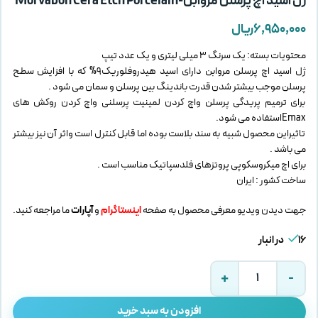
ژل اسید اچ پرسلن مروابن-Morvabon Cera Etch Porcelain
۶,۹۵۰,۰۰۰
ریال
محتویات بسته: یک سرنگ 3 میلی لیتری و یک عدد تیپ
ژل اسید اچ پرسلن مروابن دارای اسید هیدروفلوریک9% که با افزایش سطح
پرسلن موجب بیشتر شدن قدرت باندینگ بین پرسلن و سمان می شود .
برای ترمیم پریدگی پرسلن واچ کردن لمینیت پرسلنی واچ کردن روکش های
Emaxاستفاده می شود.
تاثیراین محصول شبیه به سند بلاست بوده اما قابل کنترل است واثر آن نیز بیشتر
می باشد .
برای اچ میکروسکوپی پروتزهای فلدسپاتیک مناسب است .
ساخت کشور : ایران
جهت دیدن ویدیو معرفی محصول به صفحه
اینستاگرام
و
آپارات
ما مراجعه کنید.
16 در انبار
افزودن به سبد خرید