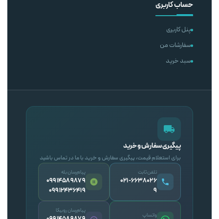
حساب کاربری
پنل کاربری
سفارشات من
سبد خرید
پیگیری سفارش و خرید
برای استعلام قیمت، پیگیری سفارش و خرید با ما در تماس باشید
تلفن ثابت
پیام‌رسان بله
09914589879
۰۲۱-۶۶۳۸۰۲۶
09912436419
۹
پیام‌رسان روبیکا
واتساپ
09914589879