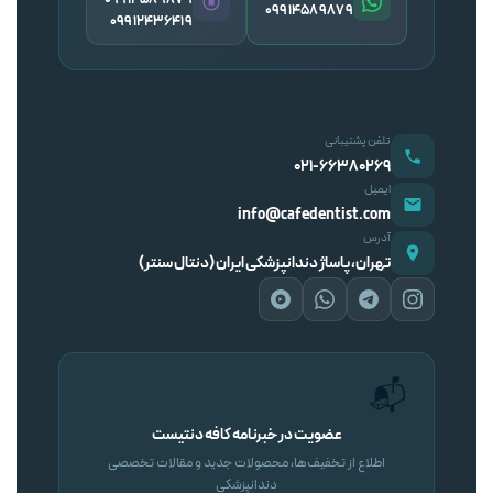
09914589879
09912436419
تلفن پشتیبانی
۰۲۱-۶۶۳۸۰۲۶۹
ایمیل
info@cafedentist.com
آدرس
تهران، پاساژ دندانپزشکی ایران (دنتال سنتر)
📬
عضویت در خبرنامه کافه دنتیست
اطلاع از تخفیف‌ها، محصولات جدید و مقالات تخصصی
دندانپزشکی