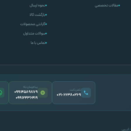
مقالات تخصصی
نحوه ارسال
بازگشت کالا
گارانتی محصولات
سوالات متداول
تماس با ما
پیام‌رسان بله
تلفن ثابت
09914589879
۰۲۱-۶۶۳۸۰۲۶۹
09912436419
آدرس