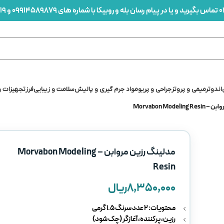
0
تماس بگیرید و یا در پیام رسان بله و روبیکا با شماره های 09914589879 و 09912436419 در ارتباط باشید
اندو
ترمیمی و پروتز
جراحی و پریو
مواد جرم گیری و پالیش
سلامت و زیبایی
فرز
تجهیزات و
Morvabon Model
مدلينگ رزين مروابن – Morvabon Modeling
Resin
۸,۳۵۰,۰۰۰
ریال
محتویات: ۲ عدد سرنگ ۱.۵ گرمی
رزین، پرکننده، آغازگر (چک شود)