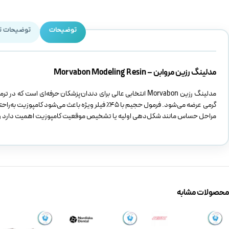
توضیحات
توضیحات ت
مدلينگ رزين مروابن – Morvabon Modeling Resin
گرمی عرضه می‌شود. فرمول حجیم با ۴۵٪ فیلر ویژه باعث
مراحل حساس مانند شکل‌دهی اولیه یا تشخیص موقعیت کامپوزیت اهمیت دارد و جر
محصولات مشابه