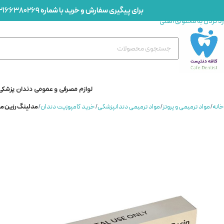
برای پیگیری سفارش و خرید با شماره
2166380269
رد کردن به ناوبری
رد کردن به محتوای اصلی
لوازم مصرفی و عمومی دندان پزشکی
خانه
/
مواد ترمیمی و پروتز
/
مواد ترمیمی دندانپزشکی
/
خرید کامپوزیت دندان
/
مدلينگ رزين مروابن – ing Resin