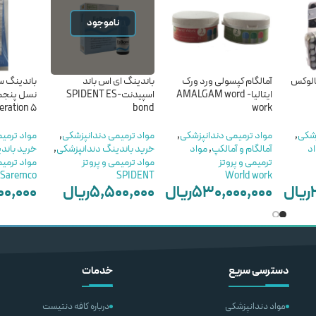
ناموجود
الوکس
آمالگام کپسولی ورد ورک
باندینگ ای اس باند
ایتالیا- AMALGAM word
اسپیدنت-SPIDENT ES
eration 5
bond
work
زشکی
,
مواد ترمیمی دندانپزشکی
,
مواد ترمیمی دندانپزشکی
,
مواد ترمی
اد
آمالگام و آمالکپ
,
مواد
خرید باندینگ دندانپزشکی
,
خرید باند
ترمیمی و پروتز
مواد ترمیمی و پروتز
مواد ترمیم
Saremco
SPIDENT
World work
ریال
۵۳۰,۰۰۰,۰۰۰
ریال
۵,۵۰۰,۰۰۰
ریال
۰۰,۰۰۰
–
ناموجود
افزودن به 
ریال
۲۵۲,۰۰۰,۰۰۰
ریال
اطلاعات بیشتر
انتخاب گزینه ها
دسترسی سریع
خدمات
مواد دندانپزشکی
درباره کافه دنتیست