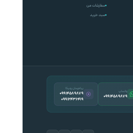
سفارشات من
سبد خرید
پیام‌رسان روبیکا
واتساپ
09914589879
09914589879
09912436419