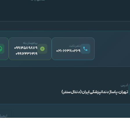
پیام‌رسان بله
تلفن ثابت
09914589879
۰۲۱-۶۶۳۸۰۲۶۹
09912436419
آدرس
تهران، پاساژ دندانپزشکی ایران (دنتال سنتر)