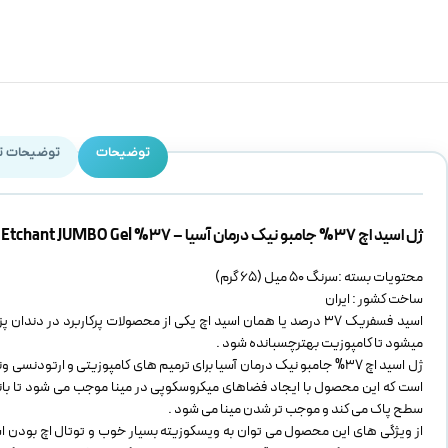
توضیحات
توضیحات ت
ژل اسید اچ 37% جامبو نیک درمان آسیا – 37% Nik Darman H1 Mega Etchant JUMBO Gel
محتویات بسته :سرنگ 50 میل (65 گرم)
ساخت کشور : ایران
اسید فسفریک 37 درصد یا همان اسید اچ یکی از محصولات پرکاربرد
میشود تا کامپوزیت بهترچسبانده شود .
ژل اسید اچ 37% جامبو نیک درمان آسیا برای ترمیم های کامپوزیتی و ا
است که این محصول با ایجاد فضاهای میکروسکوپی در مینا موجب می شود تا باندی
سطح پاک می کند و موجب تر شدن مینا می شود .
از ویژگی های این محصول می توان به ویسکوزیته بسیار خوب و توتال اچ بودن اش