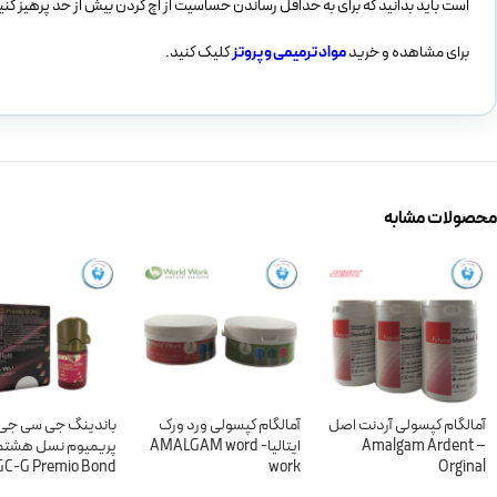
است باید بدانید که برای به حداقل رساندن حساسیت از اچ کردن بیش از حد پرهیز کنی
برای مشاهده و خرید
مواد ترمیمی و پروتز
کلیک کنید.
محصولات مشابه
آمالگام کپسولی آردنت اصل
آمالگام کپسولی ورد ورک
باندینگ جی سی جی
– Amalgam Ardent
ایتالیا- AMALGAM word
پریمیوم نسل هشتم 
GC-G Premio Bond
work
Orginal