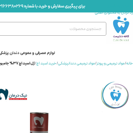
برای پیگیری سفارش و خرید با شماره
2166380269
رد کردن به ناوبری
رد کردن به محتوای اصلی
لوازم مصرفی و عمومی دندان پزشکی
خانه
/
مواد ترمیمی و پروتز
/
مواد ترمیمی دندانپزشکی
/
خرید اسید اچ
/
ژل اسید اچ 37% جامبو نیک درمان آسیا – 37%Nik Darman H1 Mega Etchant JUMBO Gel