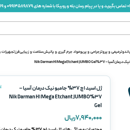
0
تماس بگیرید و یا در پیام رسان بله و روبیکا با شماره های 09914589879 و 09912436419 در ارتباط باشید
اندو
ترمیمی و پروتز
جراحی و پریو
مواد جرم گیری و پالیش
سلامت و زیبایی
فرز
تجهیزات و
N
ژل اسید اچ 37% جامبو نیک درمان آسیا –
37%Nik Darman H1 Mega Etchant JUMBO
Gel
۷,۹۴۰,۰۰۰
ریال
محتویات و ویژگی های ژل اسید اچ 37% جامبو نیک درمان آسیا