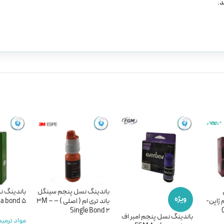
د.
باندینگ نسل پنجم سینگل
باندینگ ن
ویژه
ژاپن-
باند تری ام ( اصلی ) – 3M –
5 Kulzer Gluma bond
Single Bond 2
باندینگ نسل پنجم امبر اف
مواد ترمی