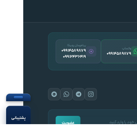
پیام‌رسان روبیکا
واتساپ
09914589879
09914589879
09912436419
پشتیبانی
عضویت