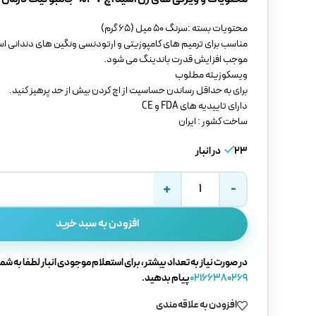
محتویات بسته :سرنگ 50 میل (65 گرم)
مناسب برای ترمیم های کامپوزیتی و ارتودنسی ونگین های دندانی ا
موجب افزایش قدرت باندینگ می شود.
ویسکوزیته مطلوب
برای به حداقل رساندن حساسیت از اچ کردن بیش از حد پرهیز کنید.
دارای تاییدیه های FDA و CE
ساخت کشور : ایران
23 در انبار
افزودن به سبد خرید
در صورت نیاز به تعداد بیشتر، برای استعلام موجودی انبار لطفا به شما
02166380269
پیام بدهید.
افزودن به علاقه مندی