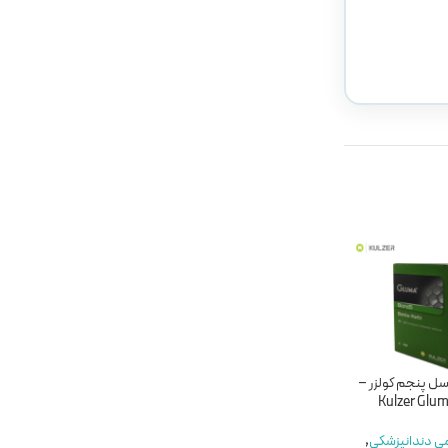
ناموجود
سل پنجم کولزر –
باندینگ نسل پنجم
باندینگ نسل پنجم
ماکویرا-MaQuira Bond 2.1
مستردنت-Master Dent
Ultimate Bond
می دندانپزشکی
,
مواد ترمیمی دندانپزشکی
,