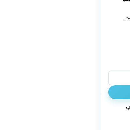
ست.
ره