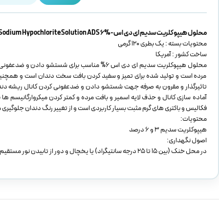
محلول هیپوکلریت سدیم ای دی اس-Sodium Hypochlorite Solution ADS 6%
محتویات بسته : یک بطری 120 گرمی
ساخت کشور : آمریکا
محلول هیپوکلریت سدیم ای دی اس 6% مناسب برای شس
مرده است و تولید شده برای تمیز و سفید کردن بافت سخت دندان است و همچنین ای
تاثیرگذار و مقرون به صرفه جهت شستشو دادن و ضدعفونی کردن کانال ریشه دندان
آماده سازی کانال و حذف لایه اسمیر و بافت مرده و کمتر کردن میکروارگانیسم ها
فکالیس و باکتری های گرم مثبت بسیار کاربردی است و از تغییر رنگ دندان جلوگیری م
محتویات:
هیپوکلریت سدیم 3 و 6 درصد
اصول نگهداری:
در محل خنک (بین 15 تا 25 درجه سانتیگراد) یا یخچال و دور از تابیدن نور مستقیم و دسترس کودکان نگهداری کنید.