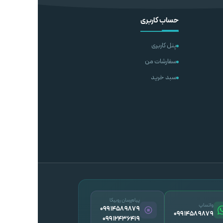
حساب کاربری
پنل کاربری
سفارشات من
سبد خرید
پیام‌رسان روبیکا
واتساپ
09914589879
09914589879
09912436419