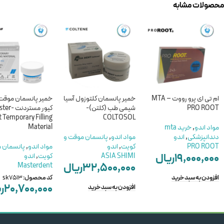
محصولات مشابه
ام تی ای پرو رووت – MTA
خمیر پانسمان کلتوزول آسیا
خمیر پانسمان موق
PRO ROOT
شیمی طب (کلتن)-
کیور مستردن
 Temporary Filling
COLTOSOL
Material
مواد اندو
,
خرید mta
دندانپزشکی
,
اندو
مواد اندو
,
پانسمان موقت و
PRO ROOT
کویت
,
اندو
مواد اندو
,
پانسمان 
۱۹,۰۰۰,۰۰۰
ریال
ASIA SHIMI
کویت
,
اندو
۳۲,۵۰۰,۰۰۰
ریال
Masterdent
افزودن به سبد خرید
کد محصول:
sk7513
۲۰,۷۰۰,۰۰۰
ر
افزودن به سبد خرید
افزودن به سبد خرید