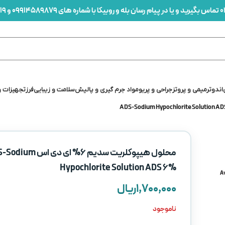
0
تماس بگیرید و یا در پیام رسان بله و روبیکا با شماره های 09914589879 و 09912436419 در ارتباط باشید
اندو
ترمیمی و پروتز
جراحی و پریو
مواد جرم گیری و پالیش
سلامت و زیبایی
فرز
تجهیزات و
محلول هیپوکلریت سدیم 6% ای دی ا
Hypochlorite Solution ADS 6%
۱,۷۰۰,۰۰۰
ریال
ناموجود