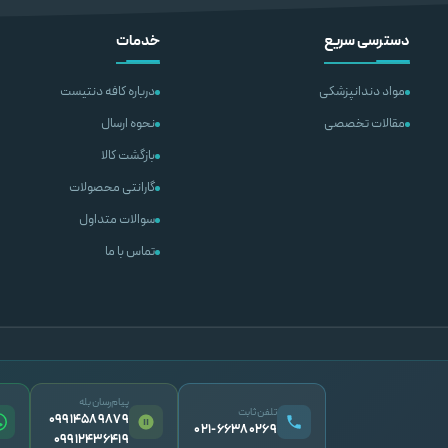
دسترسی سریع
خدمات
مواد دندانپزشکی
درباره کافه دنتیست
مقالات تخصصی
نحوه ارسال
بازگشت کالا
گارانتی محصولات
سوالات متداول
تماس با ما
پیام‌رسان بله
تلفن ثابت
09914589879
۰۲۱-۶۶۳۸۰۲۶۹
09912436419