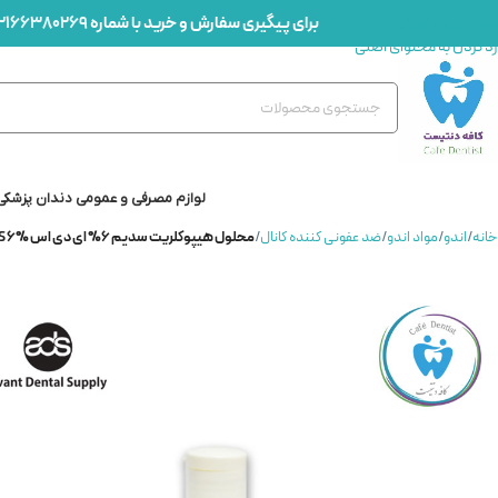
برای پیگیری سفارش و خرید با شماره
2166380269
رد کردن به ناوبری
رد کردن به محتوای اصلی
لوازم مصرفی و عمومی دندان پزشکی
خانه
/
اندو
/
مواد اندو
/
ضد عفونی کننده کانال
/
محلول هیپوکلریت سدیم 6% ای دی اس ADS-Sodium Hypochlorite Solution ADS 6%