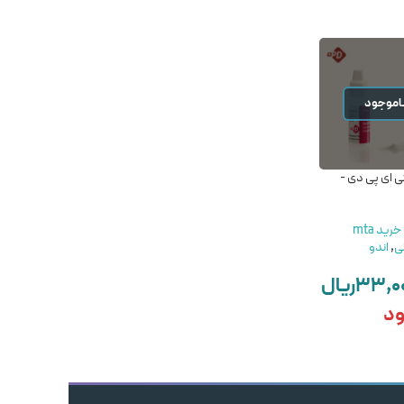
اموجود
ی ای پی دی -
سمان موقت زینک اکساید
سیلر آ اچ پلاس دنتسپلای
زد او ای مروابن-Temporary
اصل – DENTSPLY AH
PLUS Orginal
Cement morvabon ZOE
خرید mta
ی
,
اندو
مواد اندو
,
پانسمان موقت و
مواد اندو
,
سیلر
کویت
,
اندو
دندانپزشکی
,
اندو
۳۳,۰۰
ریال
DENTSPLY
Morvabon
۹,۷۵۰,۰۰۰
ریال
۱۷۵,۰۰۰,۰۰۰
ریال
ود
افزودن به سبد خرید
افزودن به سبد خرید
شتر