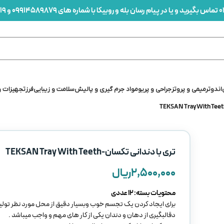
0
تماس بگیرید و یا در پیام رسان بله و روبیکا با شماره های 09914589879 و 09912436419 در ارتباط باشید
اندو
ترمیمی و پروتز
جراحی و پریو
مواد جرم گیری و پالیش
سلامت و زیبایی
فرز
تجهیزات و
تری با دندانی تکسان-TEKSAN Tray With Teeth
۲,۵۰۰,۰۰۰
ریال
محتویات بسته: 12 عددی
برای ایجاد کردن یک تجسم خوب وبسیار دقیق از محل مورد نظر تولید
دقالبگیری از دهان و دندان یکی از کار های مهم و واجب میباشد .