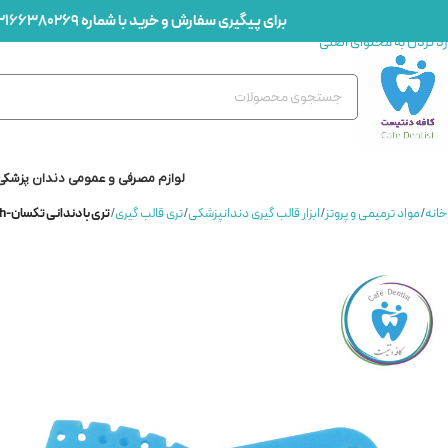
برای پیگیری سفارش و خرید با شماره
2166380269
رد کردن به ناوبری
رد کردن به محتوای اصلی
لوازم مصرفی و عمومی دندان پزشکی
خانه
/
مواد ترمیمی و پروتز
/
ابزار قالب گیری دندانپزشکی
/
تری قالب گیری
/
تری با دندانی تکسان-TEKSAN Tray With Teeth