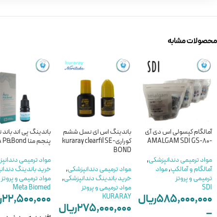
محصولات مشابه
آمالگام کپسولی اس دی آی
باندینگ اس ای نسل ششم
باندینگ پی اند باند
-AMALGAM SDI GS-80
کوراری-kuraray clearfil SE
پنجم متا META P&Bond
BOND
مواد ترمیمی دندانپزشکی
,
مواد ترمیمی دندانپ
آمالگام و آمالکپ
,
مواد
مواد ترمیمی دندانپزشکی
,
خرید باندینگ دندان
ترمیمی و پروتز
خرید باندینگ دندانپزشکی
,
مواد ترمیمی و پروتز
SDI
مواد ترمیمی و پروتز
Meta Biomed
۵۸۵,۰۰۰,۰۰۰
ریال
۲۲,۵۰۰,۰۰۰
ر
KURARAY
۲۷۵,۰۰۰,۰۰۰
ریال
–