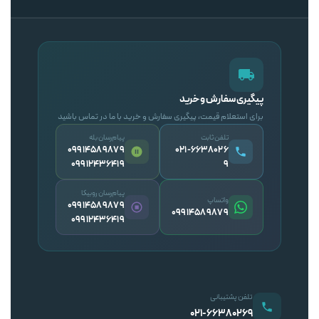
پیگیری سفارش و خرید
برای استعلام قیمت، پیگیری سفارش و خرید با ما در تماس باشید
تلفن ثابت
پیام‌رسان بله
09914589879
۰۲۱-۶۶۳۸۰۲۶
09912436419
۹
پیام‌رسان روبیکا
واتساپ
09914589879
09914589879
09912436419
تلفن پشتیبانی
۰۲۱-۶۶۳۸۰۲۶۹