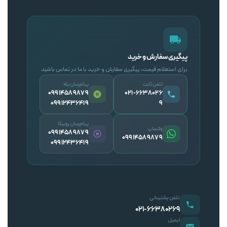
پیگیری سفارش و خرید
برای استعلام قیمت، پیگیری سفارش و خرید با ما در تماس باشید
تلفن ثابت
پیام‌رسان بله
09914589879
۰۲۱-۶۶۳۸۰۲۶
09912436419
۹
پیام‌رسان روبیکا
واتساپ
09914589879
09914589879
09912436419
تلفن پشتیبانی
۰۲۱-۶۶۳۸۰۲۶۹
ایمیل