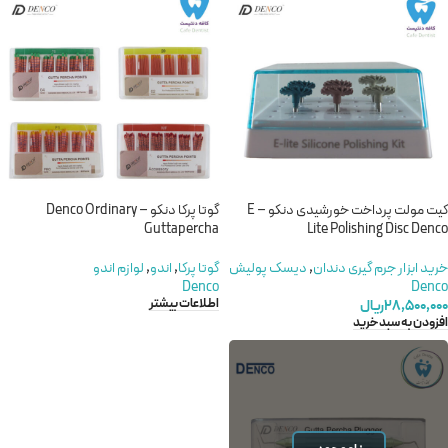
کیت مولت پرداخت خورشیدی دنکو – E
گوتا پرکا دنکو – Denco Ordinary
Guttapercha
Lite Polishing Disc Denco
خرید ابزار جرم گیری دندان
,
دیسک پولیش
گوتا پرکا
,
اندو
,
لوازم اندو
Denco
Denco
اطلاعات بیشتر
۲۸,۵۰۰,۰۰۰
ریال
افزودن به سبد خرید